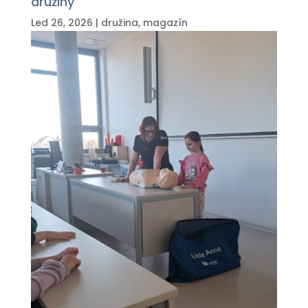
družiny
Led 26, 2026
|
družina
,
magazín