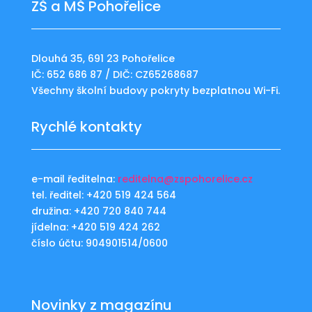
ZŠ a MŠ Pohořelice
Dlouhá 35, 691 23 Pohořelice
IČ: 652 686 87 / DIČ: CZ65268687
Všechny školní budovy pokryty bezplatnou Wi-Fi.
Rychlé kontakty
e-mail ředitelna:
reditelna@zspohorelice.cz
tel. ředitel: +420 519 424 564
družina: +420 720 840 744
jídelna: +420 519 424 262
číslo účtu: 904901514/0600
Novinky z magazínu