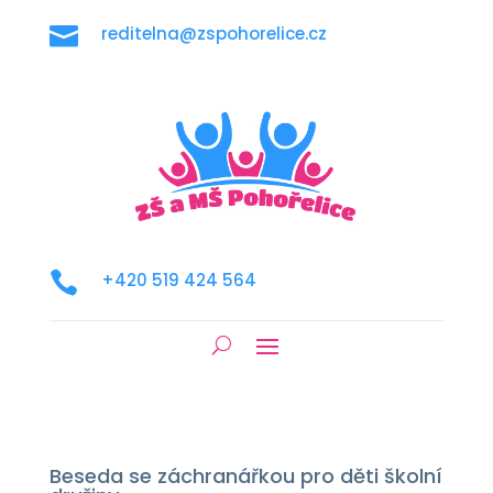

reditelna@zspohorelice.cz

+420 519 424 564
Beseda se záchranářkou pro děti školní