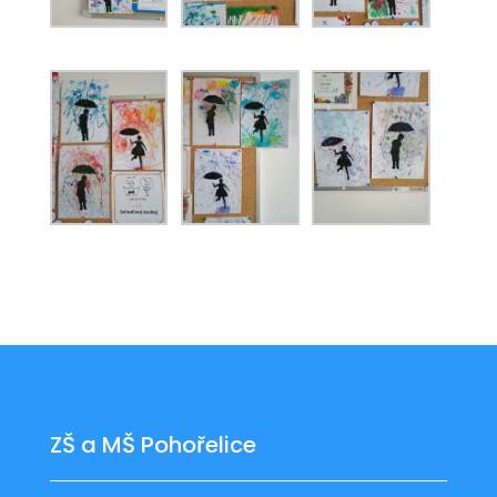
ZŠ a MŠ Pohořelice