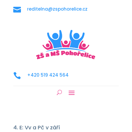

reditelna@zspohorelice.cz

+420 519 424 564
4. E: Vv a Pč v září