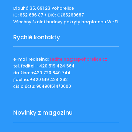
Dlouhá 35, 691 23 Pohořelice
IČ: 652 686 87 / DIČ: CZ65268687
Všechny školní budovy pokryty bezplatnou Wi-Fi.
Rychlé kontakty
e-mail ředitelna:
reditelna@zspohorelice.cz
tel. ředitel: +420 519 424 564
družina: +420 720 840 744
jídelna: +420 519 424 262
číslo účtu: 904901514/0600
Novinky z magazínu