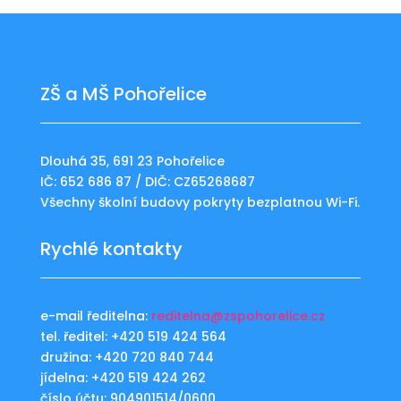
ZŠ a MŠ Pohořelice
Dlouhá 35, 691 23 Pohořelice
IČ: 652 686 87 / DIČ: CZ65268687
Všechny školní budovy pokryty bezplatnou Wi-Fi.
Rychlé kontakty
e-mail ředitelna:
reditelna@zspohorelice.cz
tel. ředitel: +420 519 424 564
družina: +420 720 840 744
jídelna: +420 519 424 262
číslo účtu: 904901514/0600