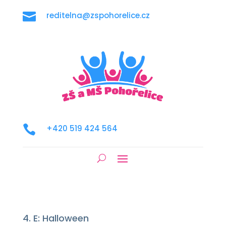

reditelna@zspohorelice.cz

+420 519 424 564
4. E: Halloween