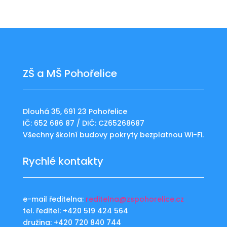
ZŠ a MŠ Pohořelice
Dlouhá 35, 691 23 Pohořelice
IČ: 652 686 87 / DIČ: CZ65268687
Všechny školní budovy pokryty bezplatnou Wi-Fi.
Rychlé kontakty
e-mail ředitelna:
reditelna@zspohorelice.cz
tel. ředitel: +420 519 424 564
družina: +420 720 840 744