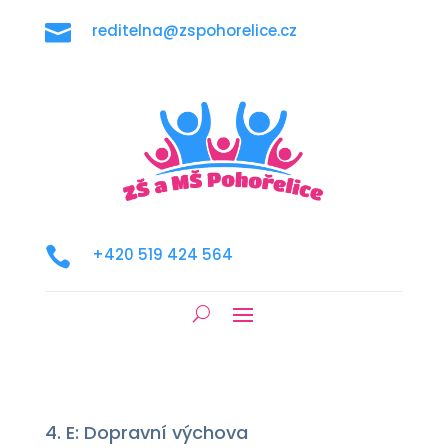

reditelna@zspohorelice.cz

+420 519 424 564
4. E: Dopravní výchova