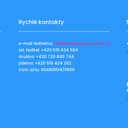
Rychlé kontakty
e-mail ředitelna:
reditelna@zspohorelice.cz
tel. ředitel: +420 519 424 564
u
družina: +420 720 840 744
jídelna: +420 519 424 262
číslo účtu: 904901514/0600