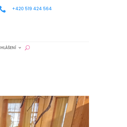

+420 519 424 564
IHLÁŠENÍ