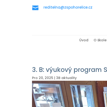

reditelna@zspohorelice.cz
Úvod
O škole
3. B: výukový program 
Pro 20, 2025
|
3B aktuality