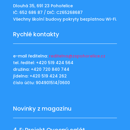
Dlouhá 35, 691 23 Pohořelice
IČ: 652 686 87 / DIČ: CZ65268687
Všechny školní budovy pokryty bezplatnou Wi-Fi.
Rychlé kontakty
e-mail ředitelna:
reditelna@zspohorelice.cz
tel. ředitel: +420 519 424 564
družina: +420 720 840 744
jídelna: +420 519 424 262
číslo účtu: 904901514/0600
Novinky z magazínu
4. E: Projekt Ovocný salát