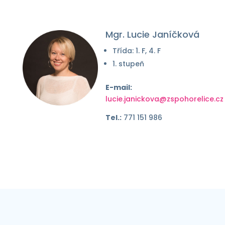
Mgr. Lucie Janíčková
Třída: 1. F, 4. F
1. stupeň
E-mail:
lucie.janickova@zspohorelice.cz
Tel.:
771 151 986