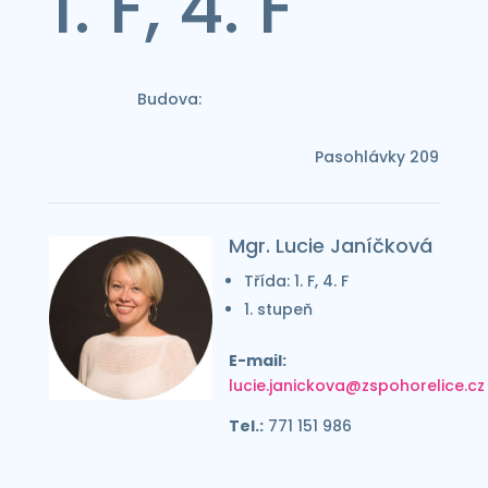
1. F, 4. F
Budova:
Pasohlávky 209
Mgr. Lucie Janíčková
Třída: 1. F, 4. F
1. stupeň
E-mail:
lucie.janickova@zspohorelice.cz
Tel.:
771 151 986