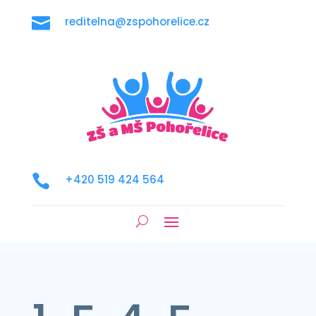

reditelna@zspohorelice.cz

+420 519 424 564