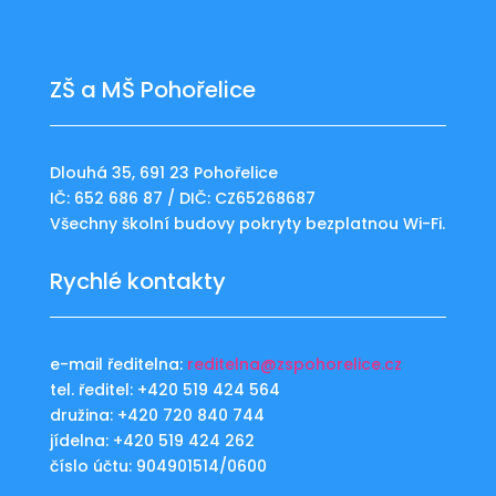
ZŠ a MŠ Pohořelice
Dlouhá 35, 691 23 Pohořelice
IČ: 652 686 87 / DIČ: CZ65268687
Všechny školní budovy pokryty bezplatnou Wi-Fi.
Rychlé kontakty
e-mail ředitelna:
reditelna@zspohorelice.cz
tel. ředitel: +420 519 424 564
družina: +420 720 840 744
jídelna: +420 519 424 262
číslo účtu: 904901514/0600