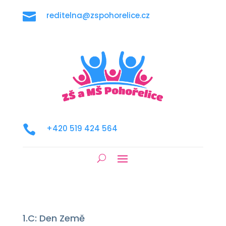

reditelna@zspohorelice.cz

+420 519 424 564
1.C: Den Země