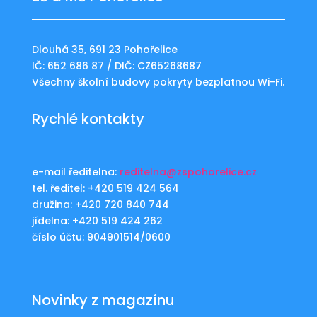
Dlouhá 35, 691 23 Pohořelice
IČ: 652 686 87 / DIČ: CZ65268687
Všechny školní budovy pokryty bezplatnou Wi-Fi.
Rychlé kontakty
e-mail ředitelna:
reditelna@zspohorelice.cz
tel. ředitel: +420 519 424 564
družina: +420 720 840 744
jídelna: +420 519 424 262
číslo účtu: 904901514/0600
Novinky z magazínu