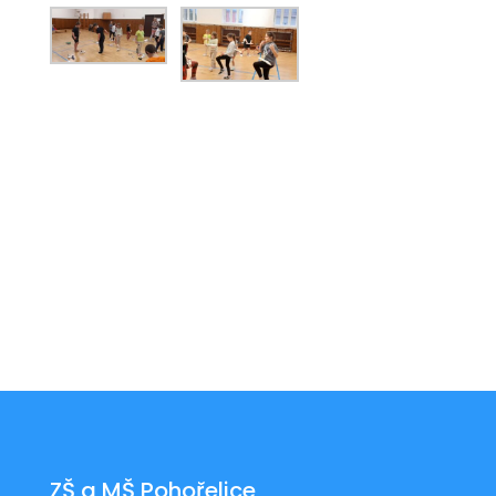
ZŠ a MŠ Pohořelice