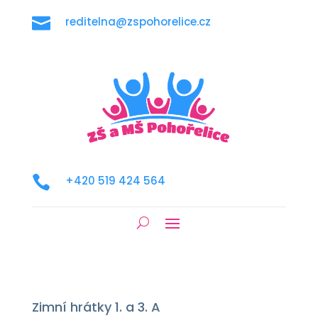

reditelna@zspohorelice.cz

+420 519 424 564
Zimní hrátky 1. a 3. A