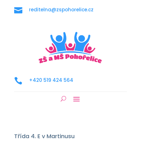

reditelna@zspohorelice.cz

+420 519 424 564
Třída 4. E v Martinusu