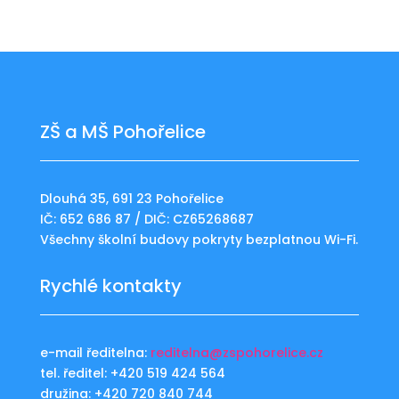
ZŠ a MŠ Pohořelice
Dlouhá 35, 691 23 Pohořelice
IČ: 652 686 87 / DIČ: CZ65268687
Všechny školní budovy pokryty bezplatnou Wi-Fi.
Rychlé kontakty
e-mail ředitelna:
reditelna@zspohorelice.cz
tel. ředitel: +420 519 424 564
družina: +420 720 840 744