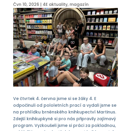
Čvn 10, 2026
|
4E aktuality
,
magazín
Ve čtvrtek 4. června jsme si se žáky 4. E
odpočinuli od pololetních prací a vydali jsme se
na prohlídku brněnského knihkupectví Martinus.
Zdejší knihkupkyně si pro nás připravily zajímavý
program. Vyzkoušeli jsme si práci za pokladnou,