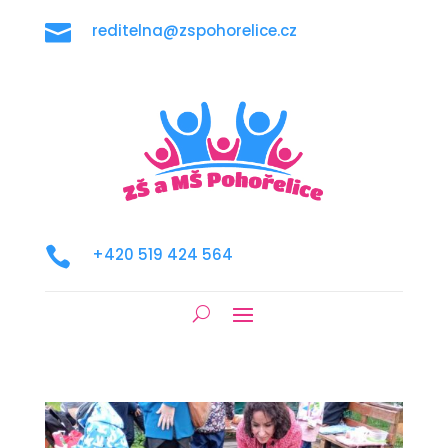

reditelna@zspohorelice.cz

+420 519 424 564