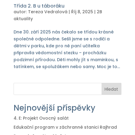
Třída 2. B u táboráku
autor:
Tereza Vedralová
|
Říj 8, 2025
|
2B
aktuality
Dne 30. září 2025 nás čekalo se třídou krásné
společné odpoledne. Sešli jsme se s rodiči a
dětmi v parku, kde pro ně paní učitelka
připravila vědomostní stezku – procházku
podzimní přírodou. Děti mohly jít s maminkou, s
tatínkem, se spolužákem nebo samy. Moc je to...
Hledat
Nejnovější příspěvky
4. E: Projekt Ovocný salát
Edukační program v záchranné stanici Rajhrad