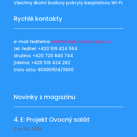
Všechny školní budovy pokryty bezplatnou Wi-Fi.
Rychlé kontakty
e-mail ředitelna:
reditelna@zspohorelice.cz
tel. ředitel: +420 519 424 564
družina: +420 720 840 744
jídelna: +420 519 424 262
číslo účtu: 904901514/0600
Novinky z magazínu
4. E: Projekt Ovocný salát
Čvn 26, 2026