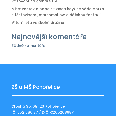
Pasování na čtenáře 1. A
Mise: Postav a odpal! – aneb když se věda potká
s těstovinami, marshmallow a dětskou fantazií
Vítání léta ve školní družině
Nejnovější komentáře
Žádné komentáře.
ZŠ a MŠ Pohořelice
Dlouhá 35, 691 23 Pohořelice
IČ: 652 686 87 / DIČ: CZ65268687