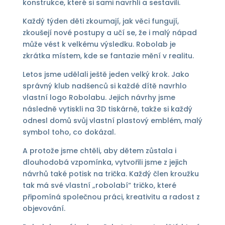
konstrukce, které si sami navrhli a sestavili.
Každý týden děti zkoumají, jak věci fungují,
zkoušejí nové postupy a učí se, že i malý nápad
může vést k velkému výsledku. Robolab je
zkrátka místem, kde se fantazie mění v realitu.
Letos jsme udělali ještě jeden velký krok. Jako
správný klub nadšenců si každé dítě navrhlo
vlastní logo Robolabu. Jejich návrhy jsme
následně vytiskli na 3D tiskárně, takže si každý
odnesl domů svůj vlastní plastový emblém, malý
symbol toho, co dokázal.
A protože jsme chtěli, aby dětem zůstala i
dlouhodobá vzpomínka, vytvořili jsme z jejich
návrhů také potisk na trička. Každý člen kroužku
tak má své vlastní „robolabí“ tričko, které
připomíná společnou práci, kreativitu a radost z
objevování.