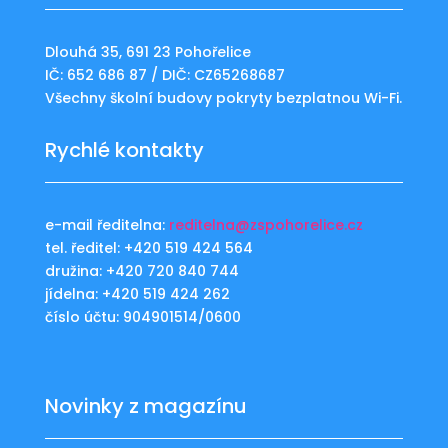
Dlouhá 35, 691 23 Pohořelice
IČ: 652 686 87 / DIČ: CZ65268687
Všechny školní budovy pokryty bezplatnou Wi-Fi.
Rychlé kontakty
e-mail ředitelna:
reditelna@zspohorelice.cz
tel. ředitel: +420 519 424 564
družina: +420 720 840 744
jídelna: +420 519 424 262
číslo účtu: 904901514/0600
Novinky z magazínu