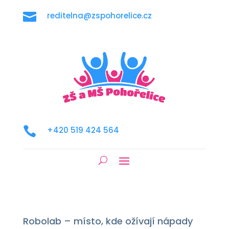

reditelna@zspohorelice.cz

+420 519 424 564
Robolab – místo, kde ožívají nápady