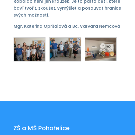
Robolab není jen kroužek. Je to parta dětí, které
baví tvořit, zkoušet, vymýšlet a posouvat hranice
svých možností.
Mgr. Kateřina Opršalová a Bc. Varvara Němcová
ZŠ a MŠ Pohořelice