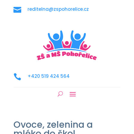

reditelna@zspohorelice.cz

+420 519 424 564
Ovoce, zelenina a
mléko do škol