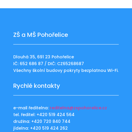
ZŠ a MŠ Pohořelice
Dlouhá 35, 691 23 Pohořelice
IČ: 652 686 87 / DIČ: CZ65268687
Všechny školní budovy pokryty bezplatnou Wi-Fi.
Rychlé kontakty
e-mail ředitelna:
reditelna@zspohorelice.cz
tel. ředitel: +420 519 424 564
družina: +420 720 840 744
jídelna: +420 519 424 262