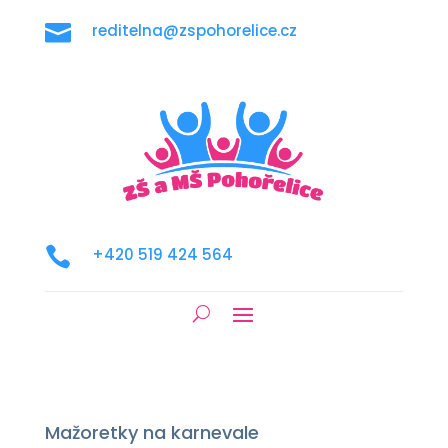

reditelna@zspohorelice.cz

+420 519 424 564
Mažoretky na karnevale