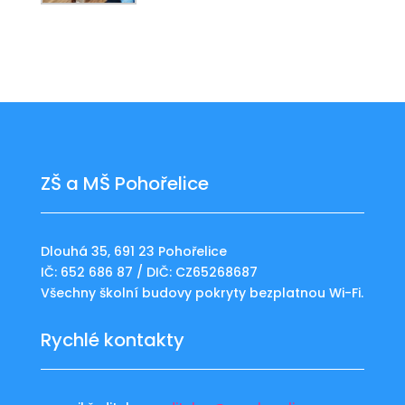
ZŠ a MŠ Pohořelice
Dlouhá 35, 691 23 Pohořelice
IČ: 652 686 87 / DIČ: CZ65268687
Všechny školní budovy pokryty bezplatnou Wi-Fi.
Rychlé kontakty