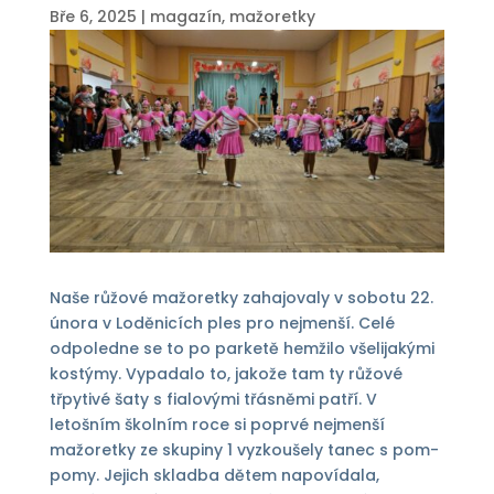
Bře 6, 2025
|
magazín
,
mažoretky
Naše růžové mažoretky zahajovaly v sobotu 22.
února v Loděnicích ples pro nejmenší. Celé
odpoledne se to po parketě hemžilo všelijakými
kostýmy. Vypadalo to, jakože tam ty růžové
třpytivé šaty s fialovými třásněmi patří. V
letošním školním roce si poprvé nejmenší
mažoretky ze skupiny 1 vyzkoušely tanec s pom-
pomy. Jejich skladba dětem napovídala,