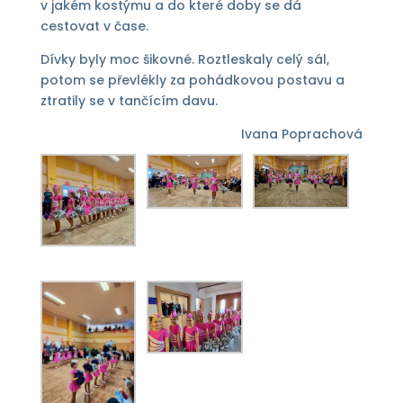
v jakém kostýmu a do které doby se dá
cestovat v čase.
Dívky byly moc šikovné. Roztleskaly celý sál,
potom se převlékly za pohádkovou postavu a
ztratily se v tančícím davu.
Ivana Poprachová