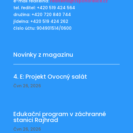
e-mail ředitelna:
reditelna@zspohorelice.cz
tel. ředitel: +420 519 424 564
družina: +420 720 840 744
jídelna: +420 519 424 262
číslo účtu: 904901514/0600
Novinky z magazínu
4. E: Projekt Ovocný salát
Čvn 26, 2026
Edukační program v záchranné
stanici Rajhrad
Čvn 26, 2026