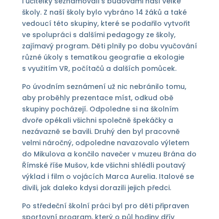
i učitelky seznamovali s budovami naší velké
školy. Z naší školy bylo vybráno 14 žáků a také
vedoucí této skupiny, které se podařilo vytvořit
ve spolupráci s dalšími pedagogy ze školy,
zajímavý program. Děti plnily po dobu vyučování
různé úkoly s tematikou geografie a ekologie
s využitím VR, počítačů a dalších pomůcek.
Po úvodním seznámení už nic nebránilo tomu,
aby proběhly prezentace míst, odkud obě
skupiny pocházejí. Odpoledne si na školním
dvoře opékali všichni společně špekáčky a
nezávazně se bavili. Druhý den byl pracovně
velmi náročný, odpoledne navazovalo výletem
do Mikulova a končilo navečer v muzeu Brána do
Římské říše Mušov, kde všichni shlédli poutavý
výklad i film o vojácích Marca Aurelia. Italové se
divili, jak daleko kdysi dorazili jejich předci.
Po středeční školní práci byl pro děti připraven
sportovní program, který o půl hodiny dřív