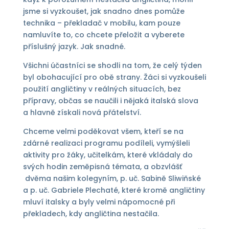
jsme si vyzkoušet, jak snadno dnes pomůže
technika – překladač v mobilu, kam pouze
namluvíte to, co chcete přeložit a vyberete
příslušný jazyk. Jak snadné.
Všichni účastníci se shodli na tom, že celý týden
byl obohacující pro obě strany. Žáci si vyzkoušeli
použití angličtiny v reálných situacích, bez
přípravy, občas se naučili i nějaká italská slova
a hlavně získali nová přátelství.
Chceme velmi poděkovat všem, kteří se na
zdárné realizaci programu podíleli, vymýšleli
aktivity pro žáky, učitelkám, které vkládaly do
svých hodin zeměpisná témata, a obzvlášť
dvěma našim kolegyním, p. uč. Sabině Sliwiňské
a p. uč. Gabriele Plechaté, které kromě angličtiny
mluví italsky a byly velmi nápomocné při
překladech, kdy angličtina nestačila.