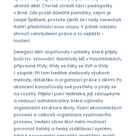
ukončil déšť. Čtvrtek strávili žáci i pedagožky
v Brně. Zde prošli důležité památky, nejvíc je
zaujal Špilberk, protože zjistili, že i tady zanechali
italští předchůdci svou stopu. V pátek nastalo
shrnutí celotýdenní práce a to nejtěžší –
loučení.
Delegaci dětí doplňovaly i učitelky, které přijely
kvůli tzv. stínování. Navštívily MŠ v Pasohlávkách,
přípravné třídy, třídy se žáky se SVP a třídy
I. stupně. Při tom bedlivě sledovaly výukové
metody, didaktiku a organizaci práce s dětmi. Po
skončení konzultovaly své postřehy a ptaly se
na rozdíly. Přijela i paní ředitelka, její zástupkyně
a vedoucí administrativy, které zajímala
organizační struktura školy, řízení ekonomických
procesů a celková organizace vyučovacího
procesu. Vedení obou škol mělo možnost
porovnat italský a český vzdělávací systém,
když k porozumění nestačila angličtina, mohli