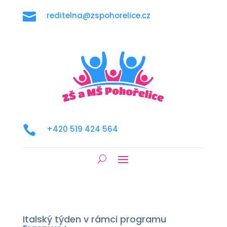

reditelna@zspohorelice.cz

+420 519 424 564
Italský týden v rámci programu