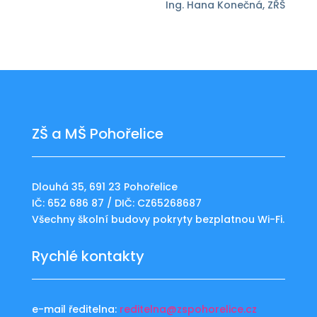
Ing. Hana Konečná, ZŘŠ
ZŠ a MŠ Pohořelice
Dlouhá 35, 691 23 Pohořelice
IČ: 652 686 87 / DIČ: CZ65268687
Všechny školní budovy pokryty bezplatnou Wi-Fi.
Rychlé kontakty
e-mail ředitelna:
reditelna@zspohorelice.cz