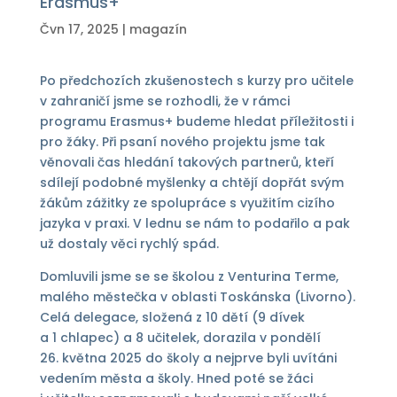
Erasmus+
Čvn 17, 2025
|
magazín
Po předchozích zkušenostech s kurzy pro učitele
v zahraničí jsme se rozhodli, že v rámci
programu Erasmus+ budeme hledat příležitosti i
pro žáky. Při psaní nového projektu jsme tak
věnovali čas hledání takových partnerů, kteří
sdílejí podobné myšlenky a chtějí dopřát svým
žákům zážitky ze spolupráce s využitím cizího
jazyka v praxi. V lednu se nám to podařilo a pak
už dostaly věci rychlý spád.
Domluvili jsme se se školou z Venturina Terme,
malého městečka v oblasti Toskánska (Livorno).
Celá delegace, složená z 10 dětí (9 dívek
a 1 chlapec) a 8 učitelek, dorazila v pondělí
26. května 2025 do školy a nejprve byli uvítáni
vedením města a školy. Hned poté se žáci