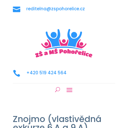

reditelna@zspohorelice.cz

+420 519 424 564
Znojmo (vlastivědná
exkurze 6.A a 9.A)