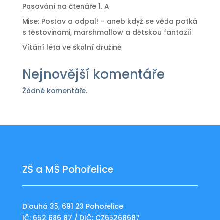
Pasování na čtenáře 1. A
Mise: Postav a odpal! – aneb když se věda potká
s těstovinami, marshmallow a dětskou fantazií
Vítání léta ve školní družině
Nejnovější komentáře
Žádné komentáře.
ZŠ a MŠ Pohořelice
Dlouhá 35, 691 23 Pohořelice
IČ: 652 686 87 / DIČ: CZ65268687