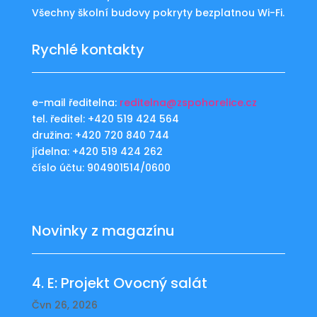
Všechny školní budovy pokryty bezplatnou Wi-Fi.
Rychlé kontakty
e-mail ředitelna:
reditelna@zspohorelice.cz
tel. ředitel: +420 519 424 564
družina: +420 720 840 744
jídelna: +420 519 424 262
číslo účtu: 904901514/0600
Novinky z magazínu
4. E: Projekt Ovocný salát
Čvn 26, 2026