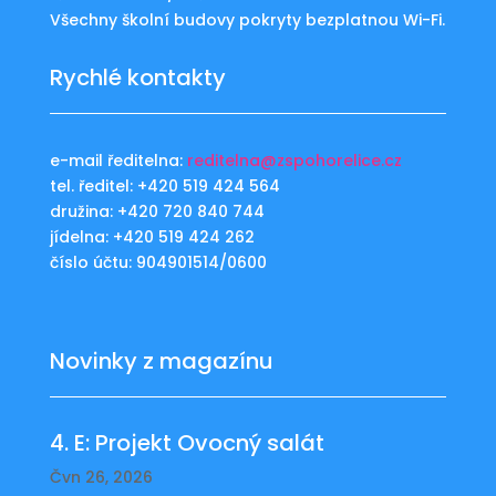
Všechny školní budovy pokryty bezplatnou Wi-Fi.
Rychlé kontakty
e-mail ředitelna:
reditelna@zspohorelice.cz
tel. ředitel: +420 519 424 564
družina: +420 720 840 744
jídelna: +420 519 424 262
číslo účtu: 904901514/0600
Novinky z magazínu
4. E: Projekt Ovocný salát
Čvn 26, 2026