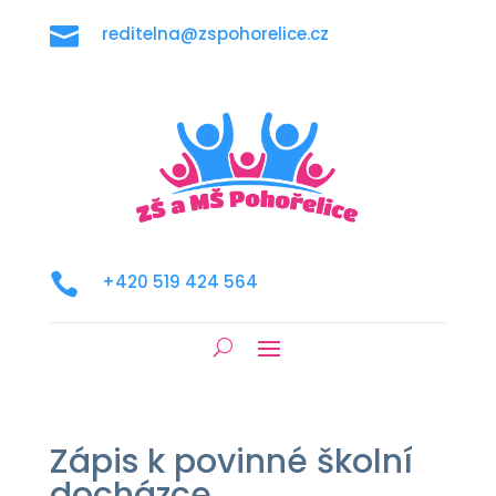

reditelna@zspohorelice.cz

+420 519 424 564
Zápis k povinné školní
docházce