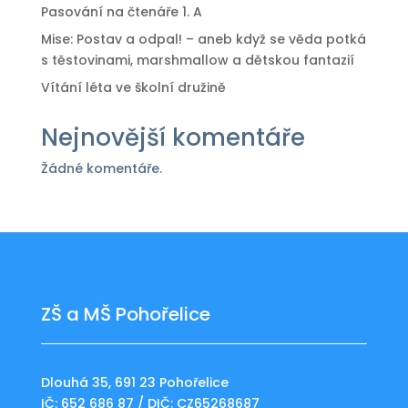
Pasování na čtenáře 1. A
Mise: Postav a odpal! – aneb když se věda potká
s těstovinami, marshmallow a dětskou fantazií
Vítání léta ve školní družině
Nejnovější komentáře
Žádné komentáře.
ZŠ a MŠ Pohořelice
Dlouhá 35, 691 23 Pohořelice
IČ: 652 686 87 / DIČ: CZ65268687