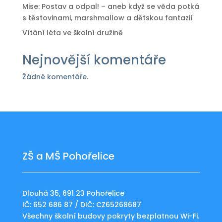
Mise: Postav a odpal! – aneb když se věda potká
s těstovinami, marshmallow a dětskou fantazií
Vítání léta ve školní družině
Nejnovější komentáře
Žádné komentáře.
ZŠ a MŠ Pohořelice
Dlouhá 35, 691 23 Pohořelice
IČ: 652 686 87 / DIČ: CZ65268687
Všechny školní budovy pokryty bezplatnou Wi-Fi.