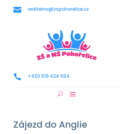

reditelna@zspohorelice.cz

+420 519 424 564
Zájezd do Anglie