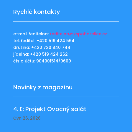
Rychlé kontakty
e-mail ředitelna:
reditelna@zspohorelice.cz
tel. ředitel: +420 519 424 564
družina: +420 720 840 744
jídelna: +420 519 424 262
číslo účtu: 904901514/0600
Novinky z magazínu
4. E: Projekt Ovocný salát
Čvn 26, 2026