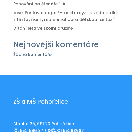
Pasování na čtenáře 1. A
Mise: Postav a odpal! – aneb když se věda potká
s těstovinami, marshmallow a dětskou fantazií
Vítání léta ve školní družině
Nejnovější komentáře
Žádné komentáře.
ZŠ a MŠ Pohořelice
Dlouhá 35, 691 23 Pohořelice
IČ: 652 686 87 / DIČ: CZ65268687