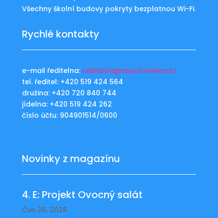
Všechny školní budovy pokryty bezplatnou Wi-Fi.
Rychlé kontakty
e-mail ředitelna:
reditelna@zspohorelice.cz
tel. ředitel: +420 519 424 564
družina: +420 720 840 744
jídelna: +420 519 424 262
číslo účtu: 904901514/0600
Novinky z magazínu
4. E: Projekt Ovocný salát
Čvn 26, 2026