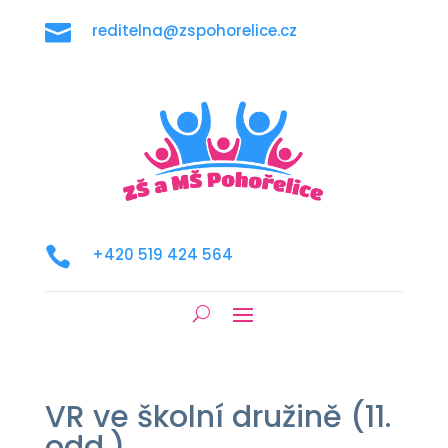

reditelna@zspohorelice.cz

+420 519 424 564
VR ve školní družině (11.
odd.)