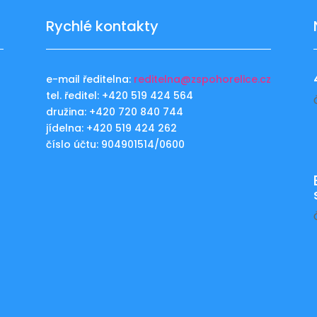
Rychlé kontakty
e-mail ředitelna:
reditelna@zspohorelice.cz
tel. ředitel: +420 519 424 564
u
družina: +420 720 840 744
jídelna: +420 519 424 262
číslo účtu: 904901514/0600