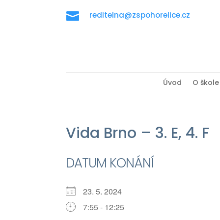

reditelna@zspohorelice.cz
Úvod
O škole
Vida Brno – 3. E, 4. F
DATUM KONÁNÍ
23. 5. 2024
7:55 - 12:25