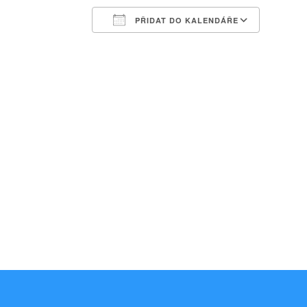
PŘIDAT DO KALENDÁŘE
Download ICS
Google Calendar
iCalendar
Office 365
Outlook Liv