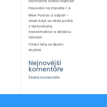
záchranné stanici Rajhrad
Pasování na čtenáře 1. A
Mise: Postav a odpal! –
aneb když se věda potká
s těstovinami,
marshmallow a dětskou
fantazií
Vítání léta ve školní
družině
Nejnovější
komentáře
Žádné komentáře.