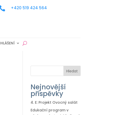

+420 519 424 564
IHLÁŠENÍ
Hledat
Nejnovější
příspěvky
4. E: Projekt Ovocný salát
Edukační program v