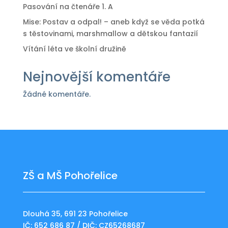
Pasování na čtenáře 1. A
Mise: Postav a odpal! – aneb když se věda potká
s těstovinami, marshmallow a dětskou fantazií
Vítání léta ve školní družině
Nejnovější komentáře
Žádné komentáře.
ZŠ a MŠ Pohořelice
Dlouhá 35, 691 23 Pohořelice
IČ: 652 686 87 / DIČ: CZ65268687