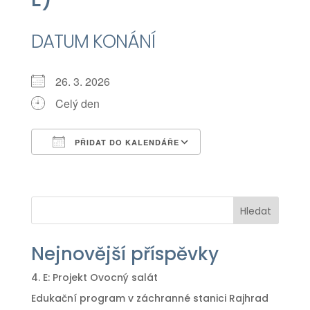
DATUM KONÁNÍ
26. 3. 2026
Celý den
PŘIDAT DO KALENDÁŘE
Download ICS
Google Calendar
iCalendar
Office 365
Outlook Live
Hledat
Nejnovější příspěvky
4. E: Projekt Ovocný salát
Edukační program v záchranné stanici Rajhrad