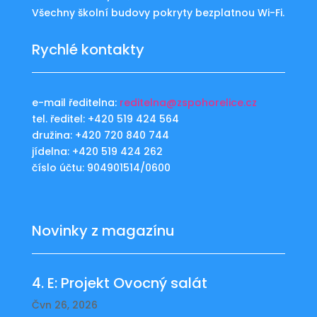
Všechny školní budovy pokryty bezplatnou Wi-Fi.
Rychlé kontakty
e-mail ředitelna:
reditelna@zspohorelice.cz
tel. ředitel: +420 519 424 564
družina: +420 720 840 744
jídelna: +420 519 424 262
číslo účtu: 904901514/0600
Novinky z magazínu
4. E: Projekt Ovocný salát
Čvn 26, 2026