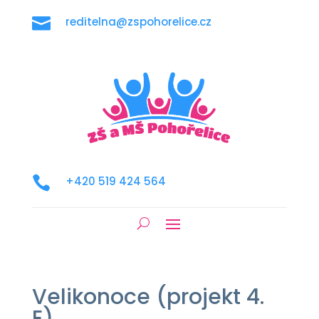

reditelna@zspohorelice.cz

+420 519 424 564
Velikonoce (projekt 4.
E)