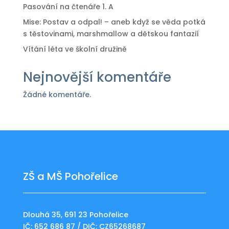
Pasování na čtenáře 1. A
Mise: Postav a odpal! – aneb když se věda potká
s těstovinami, marshmallow a dětskou fantazií
Vítání léta ve školní družině
Nejnovější komentáře
Žádné komentáře.
ZŠ a MŠ Pohořelice
Dlouhá 35, 691 23 Pohořelice
IČ: 652 686 87 / DIČ: CZ65268687