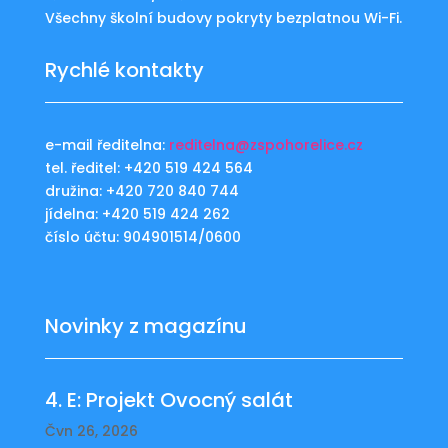
Všechny školní budovy pokryty bezplatnou Wi-Fi.
Rychlé kontakty
e-mail ředitelna:
reditelna@zspohorelice.cz
tel. ředitel: +420 519 424 564
družina: +420 720 840 744
jídelna: +420 519 424 262
číslo účtu: 904901514/0600
Novinky z magazínu
4. E: Projekt Ovocný salát
Čvn 26, 2026