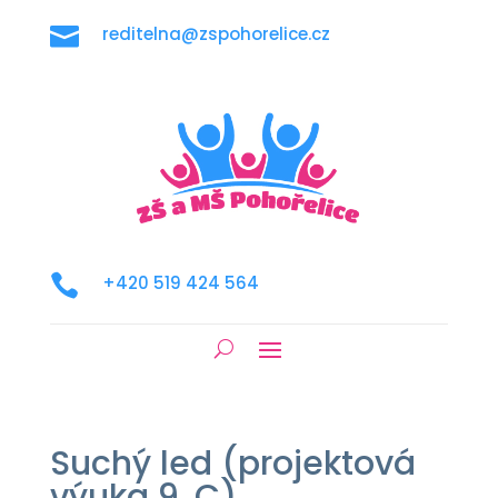

reditelna@zspohorelice.cz

+420 519 424 564
Suchý led (projektová
výuka 9. C)