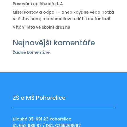
Pasování na čtenáře 1. A
Mise: Postav a odpal! – aneb když se věda potká
s těstovinami, marshmallow a dětskou fantazií
Vítání léta ve školní družině
Nejnovější komentáře
Žádné komentáře.
ZŠ a MŠ Pohořelice
Dlouhá 35, 691 23 Pohořelice
IČ: 652 686 87 / DIČ: CZ65268687