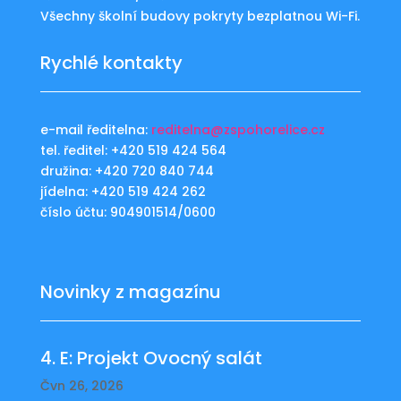
Všechny školní budovy pokryty bezplatnou Wi-Fi.
Rychlé kontakty
e-mail ředitelna:
reditelna@zspohorelice.cz
tel. ředitel: +420 519 424 564
družina: +420 720 840 744
jídelna: +420 519 424 262
číslo účtu: 904901514/0600
Novinky z magazínu
4. E: Projekt Ovocný salát
Čvn 26, 2026