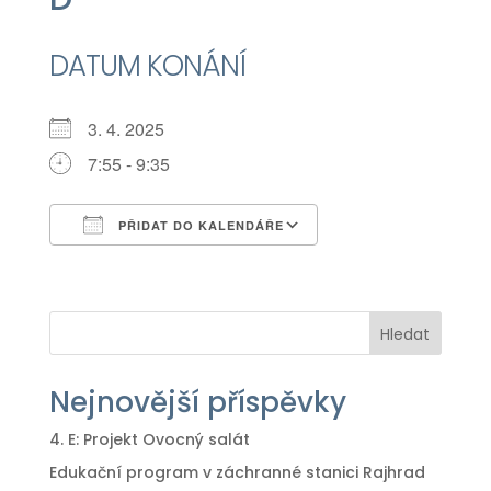
DATUM KONÁNÍ
3. 4. 2025
7:55 - 9:35
PŘIDAT DO KALENDÁŘE
Download ICS
Google Calendar
iCalendar
Office 365
Outlook Live
Hledat
Nejnovější příspěvky
4. E: Projekt Ovocný salát
Edukační program v záchranné stanici Rajhrad