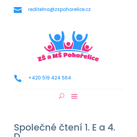

reditelna@zspohorelice.cz

+420 519 424 564
Společné čtení 1. E a 4.
D