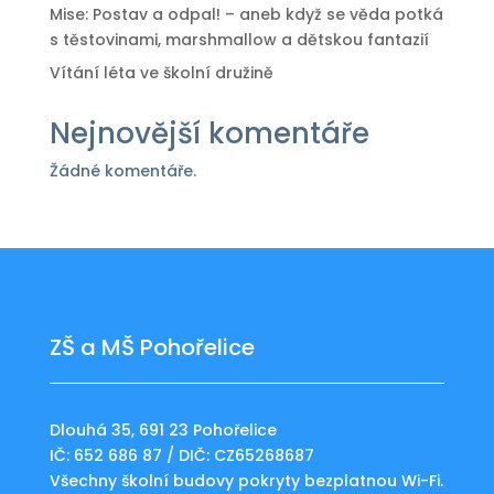
Mise: Postav a odpal! – aneb když se věda potká
s těstovinami, marshmallow a dětskou fantazií
Vítání léta ve školní družině
Nejnovější komentáře
Žádné komentáře.
ZŠ a MŠ Pohořelice
Dlouhá 35, 691 23 Pohořelice
IČ: 652 686 87 / DIČ: CZ65268687
Všechny školní budovy pokryty bezplatnou Wi-Fi.