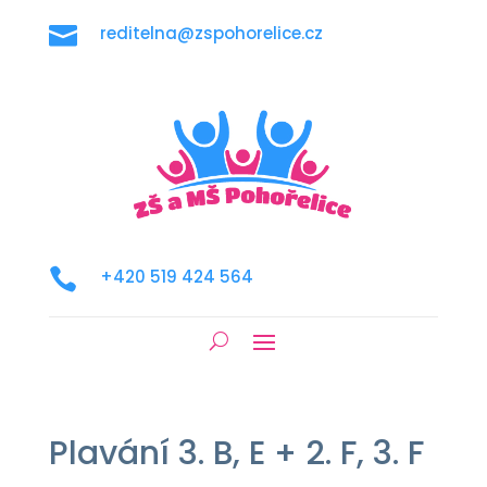

reditelna@zspohorelice.cz

+420 519 424 564
Plavání 3. B, E + 2. F, 3. F