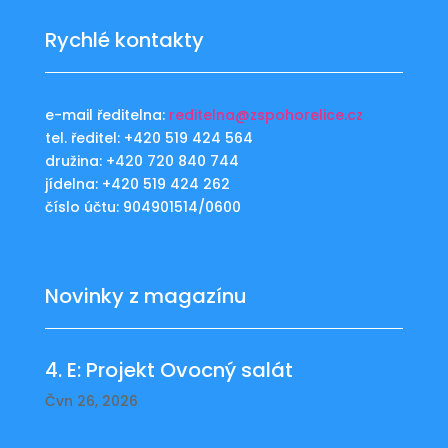
Rychlé kontakty
e-mail ředitelna:
reditelna@zspohorelice.cz
tel. ředitel: +420 519 424 564
družina: +420 720 840 744
jídelna: +420 519 424 262
číslo účtu: 904901514/0600
Novinky z magazínu
4. E: Projekt Ovocný salát
Čvn 26, 2026