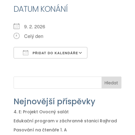
DATUM KONÁNÍ
9. 2. 2026
Celý den
PŘIDAT DO KALENDÁŘE
Download ICS
Google Calendar
iCalendar
Office 365
Outlook Live
Hledat
Nejnovější příspěvky
4. E: Projekt Ovocný salát
Edukační program v záchranné stanici Rajhrad
Pasování na čtenáře 1. A