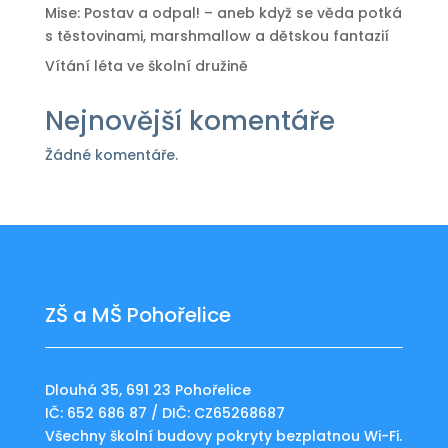
Mise: Postav a odpal! – aneb když se věda potká
s těstovinami, marshmallow a dětskou fantazií
Vítání léta ve školní družině
Nejnovější komentáře
Žádné komentáře.
ZŠ a MŠ Pohořelice
Dlouhá 35, 691 23 Pohořelice
IČ: 652 686 87 / DIČ: CZ65268687
Všechny školní budovy pokryty bezplatnou Wi-Fi.