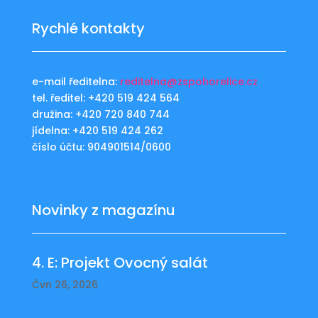
Rychlé kontakty
e-mail ředitelna:
reditelna@zspohorelice.cz
tel. ředitel: +420 519 424 564
družina: +420 720 840 744
jídelna: +420 519 424 262
číslo účtu: 904901514/0600
Novinky z magazínu
4. E: Projekt Ovocný salát
Čvn 26, 2026