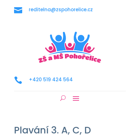

reditelna@zspohorelice.cz

+420 519 424 564
Plavání 3. A, C, D