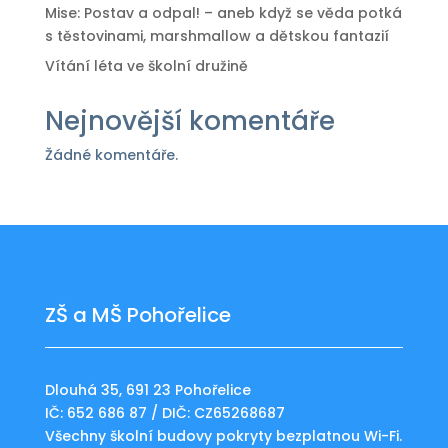
Mise: Postav a odpal! – aneb když se věda potká
s těstovinami, marshmallow a dětskou fantazií
Vítání léta ve školní družině
Nejnovější komentáře
Žádné komentáře.
ZŠ a MŠ Pohořelice
Dlouhá 35, 691 23 Pohořelice
IČ: 652 686 87 / DIČ: CZ65268687
Všechny školní budovy pokryty bezplatnou Wi-Fi.