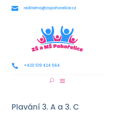

reditelna@zspohorelice.cz

+420 519 424 564
Plavání 3. A a 3. C