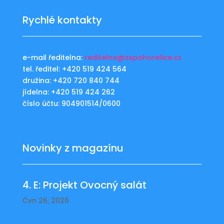
Rychlé kontakty
e-mail ředitelna:
reditelna@zspohorelice.cz
tel. ředitel: +420 519 424 564
družina: +420 720 840 744
jídelna: +420 519 424 262
číslo účtu: 904901514/0600
Novinky z magazínu
4. E: Projekt Ovocný salát
Čvn 26, 2026