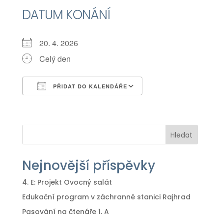
DATUM KONÁNÍ
20. 4. 2026
Celý den
PŘIDAT DO KALENDÁŘE
Download ICS
Google Calendar
iCalendar
Office 365
Outlook Live
Hledat
Nejnovější příspěvky
4. E: Projekt Ovocný salát
Edukační program v záchranné stanici Rajhrad
Pasování na čtenáře 1. A