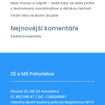
Mise: Postav a odpal! – aneb když se věda potká
s těstovinami, marshmallow a dětskou fantazií
Vítání léta ve školní družině
Nejnovější komentáře
Žádné komentáře.
ZŠ a MŠ Pohořelice
Dlouhá 35, 691 23 Pohořelice
IČ: 652 686 87 / DIČ: CZ65268687
Všechny školní budovy pokryty bezplatnou Wi-Fi.