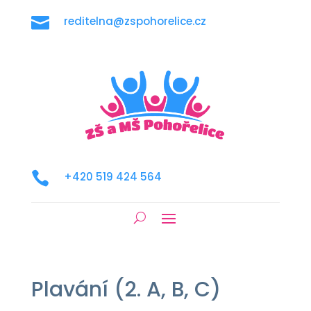

reditelna@zspohorelice.cz

+420 519 424 564
Plavání (2. A, B, C)