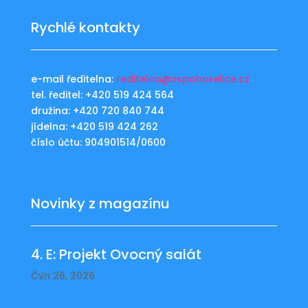
Rychlé kontakty
e-mail ředitelna:
reditelna@zspohorelice.cz
tel. ředitel: +420 519 424 564
družina: +420 720 840 744
jídelna: +420 519 424 262
číslo účtu: 904901514/0600
Novinky z magazínu
4. E: Projekt Ovocný salát
Čvn 26, 2026