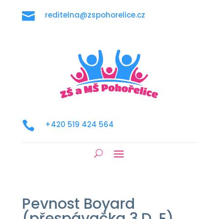

reditelna@zspohorelice.cz

+420 519 424 564
Pevnost Boyard
(přespávačka 3.D, E)