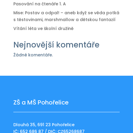
Pasování na čtenáře 1. A
Mise: Postav a odpal! – aneb když se věda potká
s těstovinami, marshmallow a dětskou fantazií
Vítání léta ve školní družině
Nejnovější komentáře
Žádné komentáře.
ZŠ a MŠ Pohořelice
Dlouhá 35, 691 23 Pohořelice
IČ: 652 686 87 / DIČ: CZ65268687