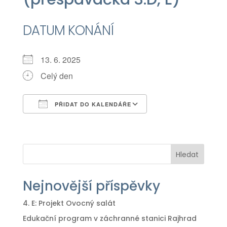
DATUM KONÁNÍ
13. 6. 2025
Celý den
PŘIDAT DO KALENDÁŘE
Download ICS
Google Calendar
iCalendar
Office 365
Outlook Live
Hledat
Nejnovější příspěvky
4. E: Projekt Ovocný salát
Edukační program v záchranné stanici Rajhrad