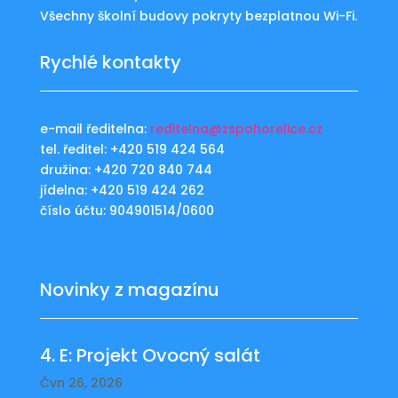
Všechny školní budovy pokryty bezplatnou Wi-Fi.
Rychlé kontakty
e-mail ředitelna:
reditelna@zspohorelice.cz
tel. ředitel: +420 519 424 564
družina: +420 720 840 744
jídelna: +420 519 424 262
číslo účtu: 904901514/0600
Novinky z magazínu
4. E: Projekt Ovocný salát
Čvn 26, 2026