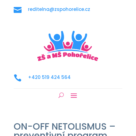

reditelna@zspohorelice.cz

+420 519 424 564
ON-OFF NETOLISMUS –
preventivní program