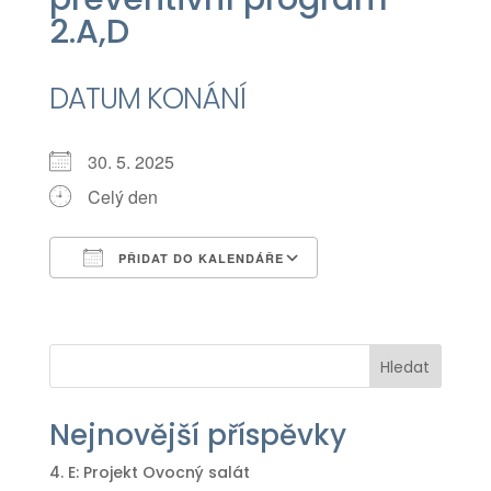
2.A,D
DATUM KONÁNÍ
30. 5. 2025
Celý den
PŘIDAT DO KALENDÁŘE
Download ICS
Google Calendar
iCalendar
Office 365
Outlook Live
Hledat
Nejnovější příspěvky
4. E: Projekt Ovocný salát