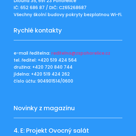
Dlouhá 35, 691 23 Pohořelice
IČ: 652 686 87 / DIČ: CZ65268687
Všechny školní budovy pokryty bezplatnou Wi-Fi.
Rychlé kontakty
e-mail ředitelna:
reditelna@zspohorelice.cz
tel. ředitel: +420 519 424 564
družina: +420 720 840 744
jídelna: +420 519 424 262
číslo účtu: 904901514/0600
Novinky z magazínu
4. E: Projekt Ovocný salát