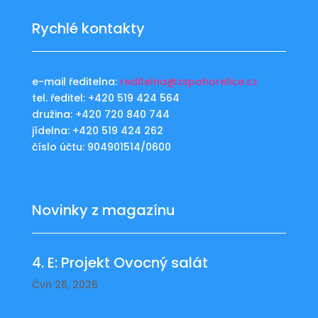
Rychlé kontakty
e-mail ředitelna:
reditelna@zspohorelice.cz
tel. ředitel: +420 519 424 564
družina: +420 720 840 744
jídelna: +420 519 424 262
číslo účtu: 904901514/0600
Novinky z magazínu
4. E: Projekt Ovocný salát
Čvn 26, 2026