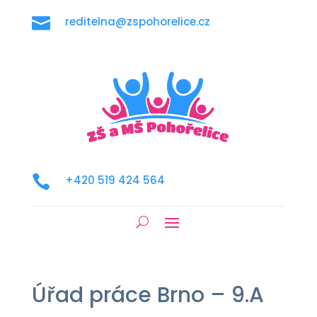

reditelna@zspohorelice.cz

+420 519 424 564
Úřad práce Brno – 9.A