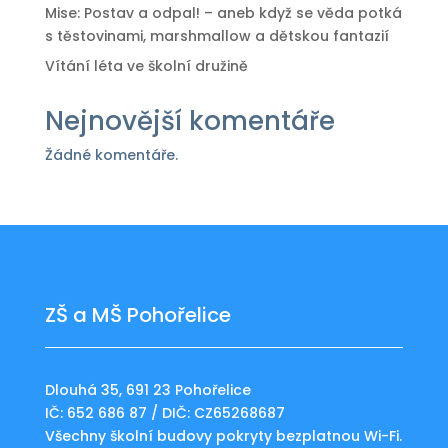
Mise: Postav a odpal! – aneb když se věda potká
s těstovinami, marshmallow a dětskou fantazií
Vítání léta ve školní družině
Nejnovější komentáře
Žádné komentáře.
ZŠ a MŠ Pohořelice
Dlouhá 35, 691 23 Pohořelice
IČ: 652 686 87 / DIČ: CZ65268687
Všechny školní budovy pokryty bezplatnou Wi-Fi.