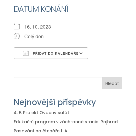
DATUM KONÁNÍ
16. 10. 2023
Celý den
PŘIDAT DO KALENDÁŘE
Download ICS
Google Calendar
iCalendar
Office 365
Outlook Live
Hledat
Nejnovější příspěvky
4. E: Projekt Ovocný salát
Edukační program v záchranné stanici Rajhrad
Pasování na čtenáře 1. A