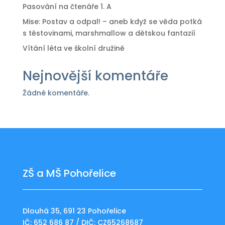
Pasování na čtenáře 1. A
Mise: Postav a odpal! – aneb když se věda potká
s těstovinami, marshmallow a dětskou fantazií
Vítání léta ve školní družině
Nejnovější komentáře
Žádné komentáře.
ZŠ a MŠ Pohořelice
Dlouhá 35, 691 23 Pohořelice
IČ: 652 686 87 / DIČ: CZ65268687