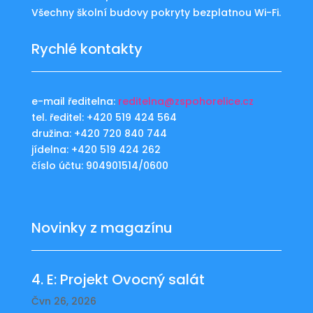
Všechny školní budovy pokryty bezplatnou Wi-Fi.
Rychlé kontakty
e-mail ředitelna:
reditelna@zspohorelice.cz
tel. ředitel: +420 519 424 564
družina: +420 720 840 744
jídelna: +420 519 424 262
číslo účtu: 904901514/0600
Novinky z magazínu
4. E: Projekt Ovocný salát
Čvn 26, 2026