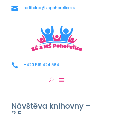

reditelna@zspohorelice.cz

+420 519 424 564
Návštěva knihovny –
2.E