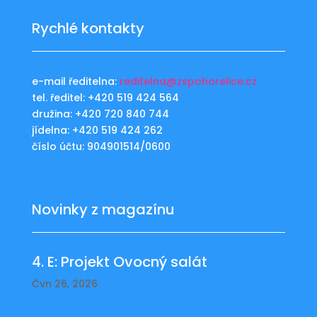
Rychlé kontakty
e-mail ředitelna:
reditelna@zspohorelice.cz
tel. ředitel: +420 519 424 564
družina: +420 720 840 744
jídelna: +420 519 424 262
číslo účtu: 904901514/0600
Novinky z magazínu
4. E: Projekt Ovocný salát
Čvn 26, 2026