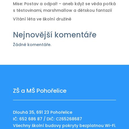
Mise: Postav a odpal! – aneb když se věda potká
s těstovinami, marshmallow a dětskou fantazií
Vítání léta ve školní družině
Nejnovější komentáře
Žádné komentáře.
ZŠ a MŠ Pohořelice
Dlouhá 35, 691 23 Pohořelice
IČ: 652 686 87 / DIČ: CZ65268687
Všechny školní budovy pokryty bezplatnou Wi-Fi.