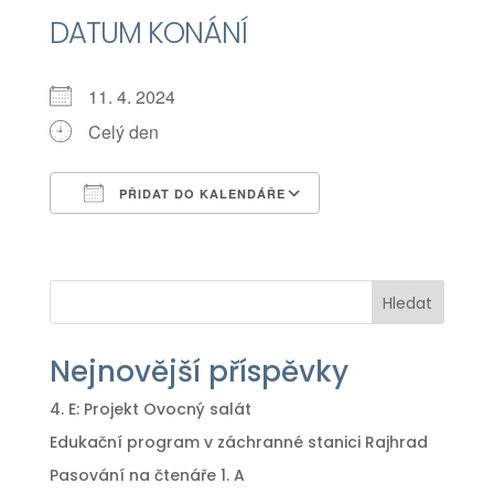
DATUM KONÁNÍ
11. 4. 2024
Celý den
PŘIDAT DO KALENDÁŘE
Download ICS
Google Calendar
iCalendar
Office 365
Outlook Live
Hledat
Nejnovější příspěvky
4. E: Projekt Ovocný salát
Edukační program v záchranné stanici Rajhrad
Pasování na čtenáře 1. A