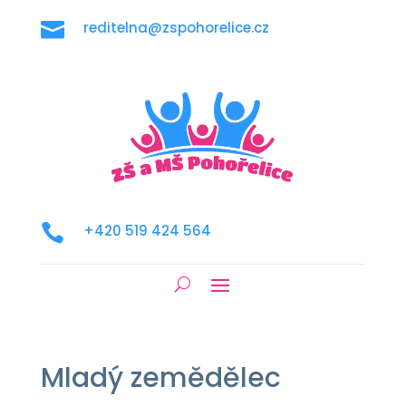

reditelna@zspohorelice.cz

+420 519 424 564
Mladý zemědělec