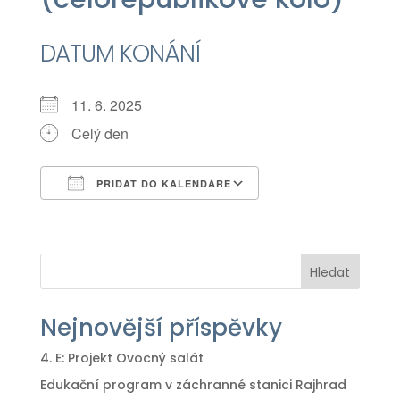
DATUM KONÁNÍ
11. 6. 2025
Celý den
PŘIDAT DO KALENDÁŘE
Download ICS
Google Calendar
iCalendar
Office 365
Outlook Live
Hledat
Nejnovější příspěvky
4. E: Projekt Ovocný salát
Edukační program v záchranné stanici Rajhrad