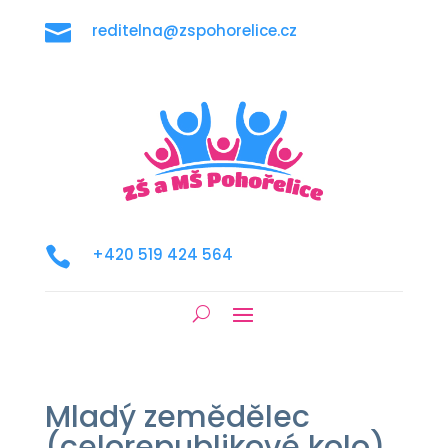

reditelna@zspohorelice.cz

+420 519 424 564
Mladý zemědělec
(celorepublikové kolo)