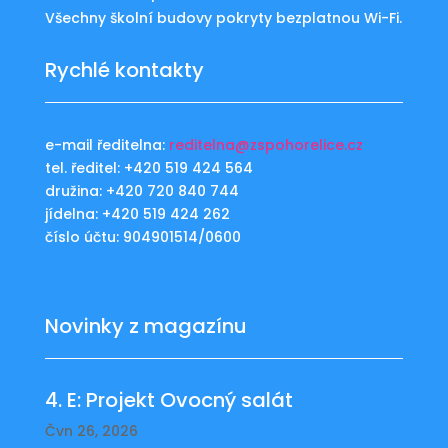
Všechny školní budovy pokryty bezplatnou Wi-Fi.
Rychlé kontakty
e-mail ředitelna:
reditelna@zspohorelice.cz
tel. ředitel: +420 519 424 564
družina: +420 720 840 744
jídelna: +420 519 424 262
číslo účtu: 904901514/0600
Novinky z magazínu
4. E: Projekt Ovocný salát
Čvn 26, 2026