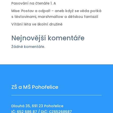
Pasování na čtenáře 1. A
Mise: Postav a odpal! – aneb když se věda potká
s těstovinami, marshmallow a dětskou fantazií
Vítání léta ve školní družině
Nejnovější komentáře
Žádné komentáře.
ZŠ a MŠ Pohořelice
Dlouhá 35, 691 23 Pohořelice
IČ: 652 686 87 / DIČ: CZ65268687