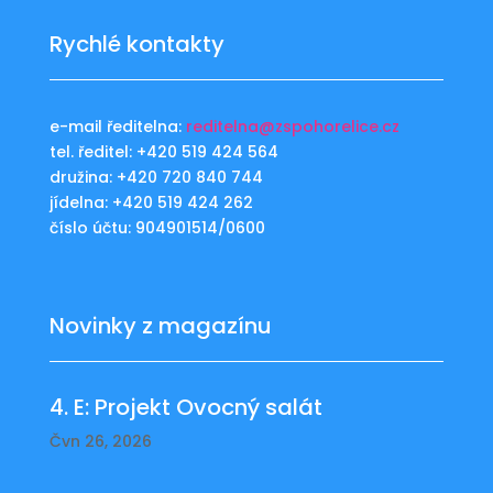
Rychlé kontakty
e-mail ředitelna:
reditelna@zspohorelice.cz
tel. ředitel: +420 519 424 564
družina: +420 720 840 744
jídelna: +420 519 424 262
číslo účtu: 904901514/0600
Novinky z magazínu
4. E: Projekt Ovocný salát
Čvn 26, 2026