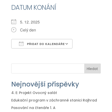
DATUM KONÁNÍ
5. 12. 2025
Celý den
PŘIDAT DO KALENDÁŘE
Download ICS
Google Calendar
iCalendar
Office 365
Outlook Live
Hledat
Nejnovější příspěvky
4. E: Projekt Ovocný salát
Edukační program v záchranné stanici Rajhrad
Pasování na čtenáře 1. A