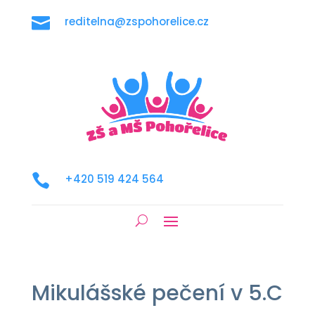

reditelna@zspohorelice.cz

+420 519 424 564
Mikulášské pečení v 5.C