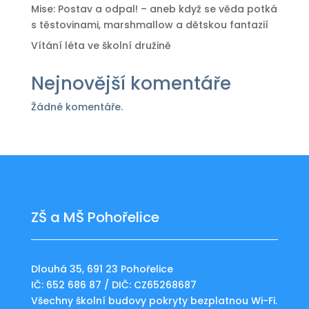
Mise: Postav a odpal! – aneb když se věda potká
s těstovinami, marshmallow a dětskou fantazií
Vítání léta ve školní družině
Nejnovější komentáře
Žádné komentáře.
ZŠ a MŠ Pohořelice
Dlouhá 35, 691 23 Pohořelice
IČ: 652 686 87 / DIČ: CZ65268687
Všechny školní budovy pokryty bezplatnou Wi-Fi.