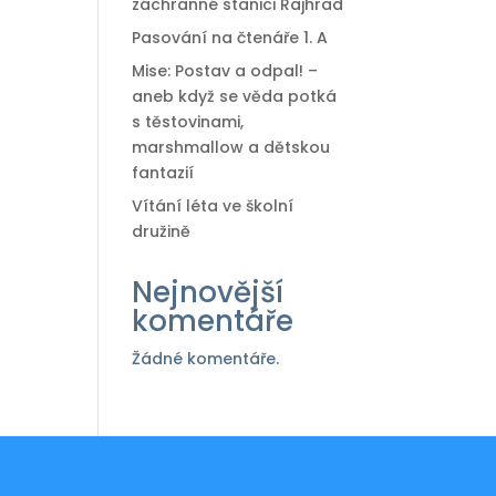
záchranné stanici Rajhrad
Pasování na čtenáře 1. A
Mise: Postav a odpal! –
aneb když se věda potká
s těstovinami,
marshmallow a dětskou
fantazií
Vítání léta ve školní
družině
Nejnovější
komentáře
Žádné komentáře.