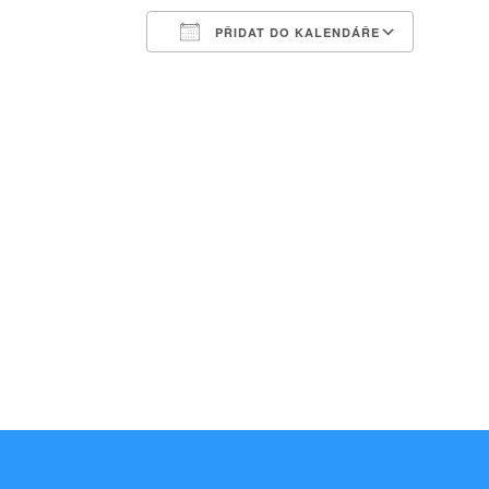
PŘIDAT DO KALENDÁŘE
Download ICS
Google Calendar
iCalendar
Office 365
Outlook Liv