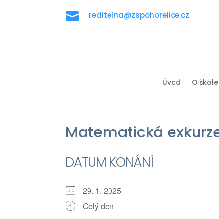

reditelna@zspohorelice.cz
Úvod
O škole
Matematická exkurze 
DATUM KONÁNÍ
29. 1. 2025
Celý den