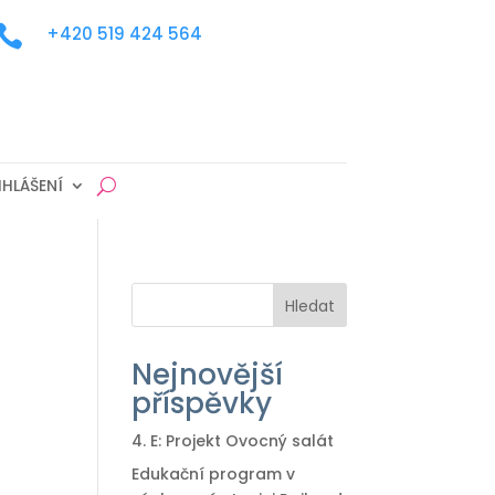

+420 519 424 564
IHLÁŠENÍ
Hledat
Nejnovější
příspěvky
4. E: Projekt Ovocný salát
Edukační program v