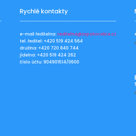
Rychlé kontakty
e-mail ředitelna:
reditelna@zspohorelice.cz
tel. ředitel: +420 519 424 564
u
družina: +420 720 840 744
jídelna: +420 519 424 262
číslo účtu: 904901514/0600