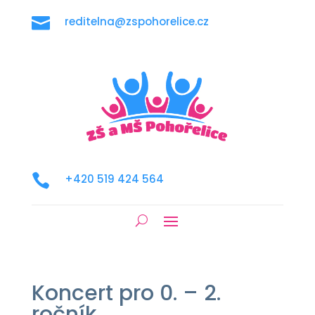

reditelna@zspohorelice.cz

+420 519 424 564
Koncert pro 0. – 2.
ročník