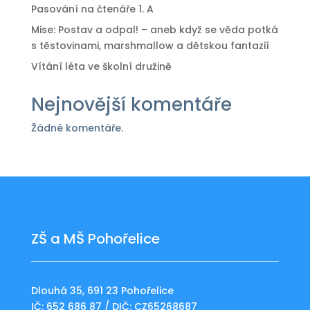
Pasování na čtenáře 1. A
Mise: Postav a odpal! – aneb když se věda potká
s těstovinami, marshmallow a dětskou fantazií
Vítání léta ve školní družině
Nejnovější komentáře
Žádné komentáře.
ZŠ a MŠ Pohořelice
Dlouhá 35, 691 23 Pohořelice
IČ: 652 686 87 / DIČ: CZ65268687