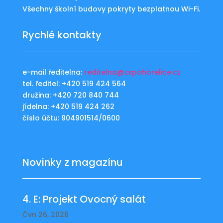
Všechny školní budovy pokryty bezplatnou Wi-Fi.
Rychlé kontakty
e-mail ředitelna:
reditelna@zspohorelice.cz
tel. ředitel: +420 519 424 564
družina: +420 720 840 744
jídelna: +420 519 424 262
číslo účtu: 904901514/0600
Novinky z magazínu
4. E: Projekt Ovocný salát
Čvn 26, 2026