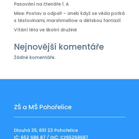
Pasování na čtenáře 1. A
Mise: Postav a odpal! – aneb když se věda potká
s těstovinami, marshmallow a dětskou fantazií
Vítání léta ve školní družině
Nejnovější komentáře
Žádné komentáře.
ZŠ a MŠ Pohořelice
Dlouhá 35, 691 23 Pohořelice
IČ: 652 686 87 / DIČ: CZ65268687