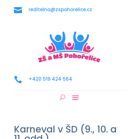

reditelna@zspohorelice.cz

+420 519 424 564
Karneval v ŠD (9., 10. a
11. odd.)