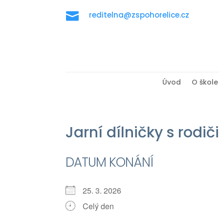

reditelna@zspohorelice.cz
Úvod
O škole
Jarní dílničky s rodiči
DATUM KONÁNÍ
25. 3. 2026
Celý den