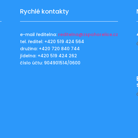
Rychlé kontakty
e-mail ředitelna:
reditelna@zspohorelice.cz
tel. ředitel: +420 519 424 564
u
družina: +420 720 840 744
jídelna: +420 519 424 262
číslo účtu: 904901514/0600