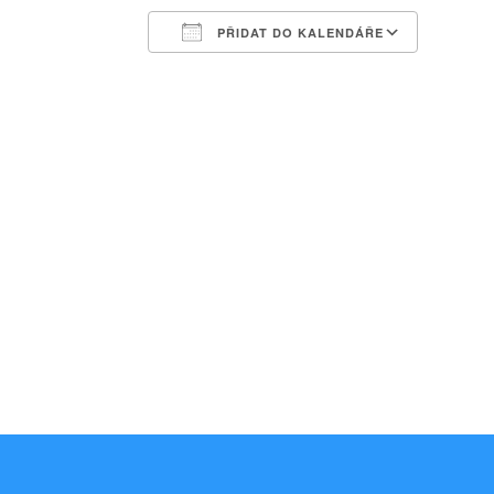
PŘIDAT DO KALENDÁŘE
Download ICS
Google Calendar
iCalendar
Office 365
Outlook Liv