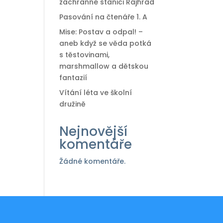
záchranné stanici Rajhrad
Pasování na čtenáře 1. A
Mise: Postav a odpal! –
aneb když se věda potká
s těstovinami,
marshmallow a dětskou
fantazií
Vítání léta ve školní
družině
Nejnovější
komentáře
Žádné komentáře.