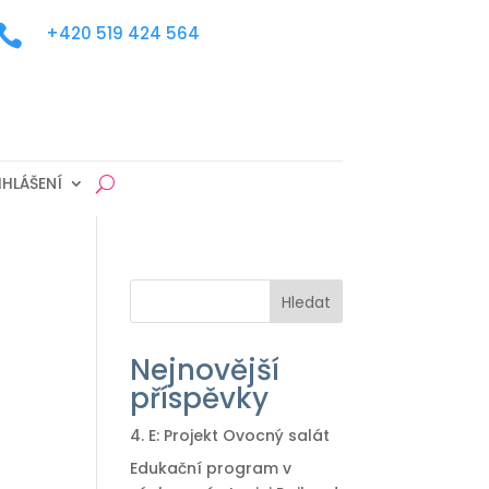

+420 519 424 564
IHLÁŠENÍ
Hledat
Nejnovější
příspěvky
4. E: Projekt Ovocný salát
Edukační program v