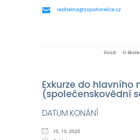

reditelna@zspohorelice.cz
Úvod
O škole
Exkurze do hlavního
(společenskovědní 
DATUM KONÁNÍ
10. 10. 2025