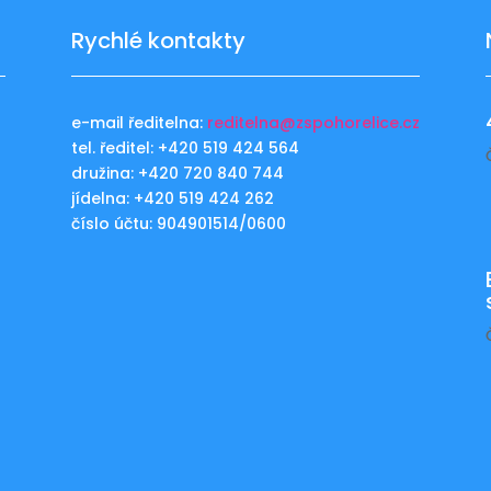
Rychlé kontakty
e-mail ředitelna:
reditelna@zspohorelice.cz
tel. ředitel: +420 519 424 564
u
družina: +420 720 840 744
jídelna: +420 519 424 262
číslo účtu: 904901514/0600