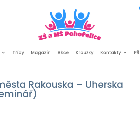
Třídy
Magazín
Akce
Kroužky
Kontakty
PŘ
 města Rakouska – Uherska
seminář)