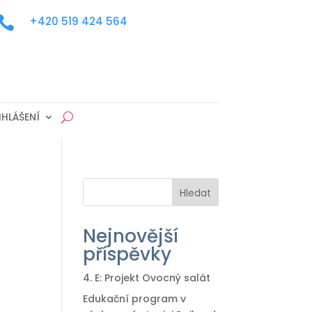

+420 519 424 564
IHLÁŠENÍ
Hledat
Nejnovější
příspěvky
4. E: Projekt Ovocný salát
Edukační program v