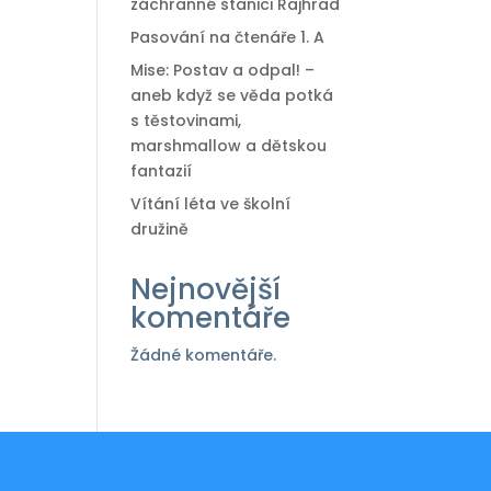
záchranné stanici Rajhrad
Pasování na čtenáře 1. A
Mise: Postav a odpal! –
aneb když se věda potká
s těstovinami,
marshmallow a dětskou
fantazií
Vítání léta ve školní
družině
Nejnovější
komentáře
Žádné komentáře.