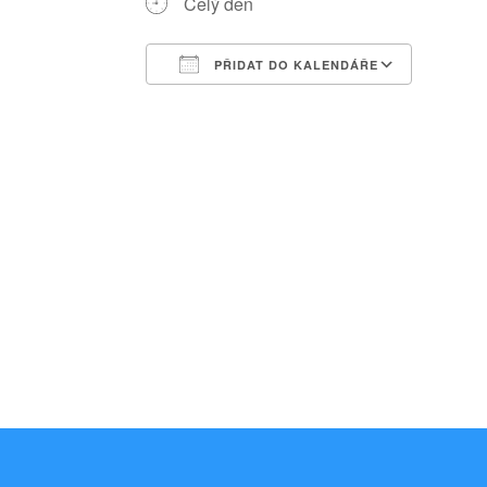
Celý den
PŘIDAT DO KALENDÁŘE
Download ICS
Google Calendar
iCalendar
Office 365
Outlook Liv