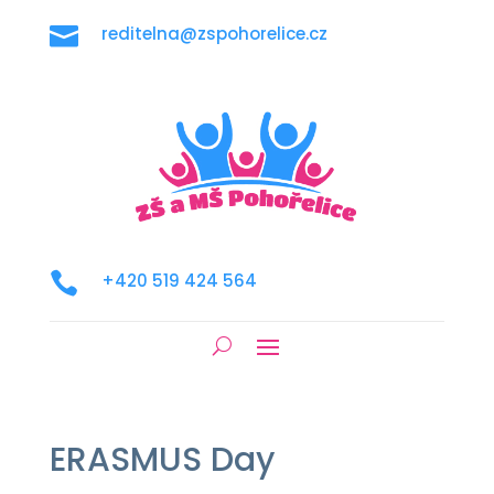

reditelna@zspohorelice.cz

+420 519 424 564
ERASMUS Day