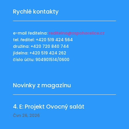
Rychlé kontakty
e-mail ředitelna:
reditelna@zspohorelice.cz
tel. ředitel: +420 519 424 564
družina: +420 720 840 744
jídelna: +420 519 424 262
číslo účtu: 904901514/0600
Novinky z magazínu
4. E: Projekt Ovocný salát
Čvn 26, 2026