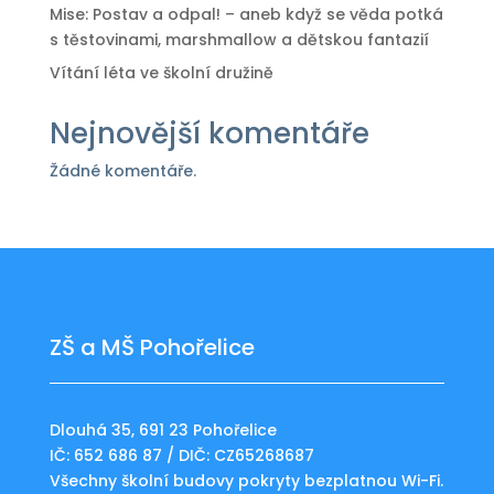
Mise: Postav a odpal! – aneb když se věda potká
s těstovinami, marshmallow a dětskou fantazií
Vítání léta ve školní družině
Nejnovější komentáře
Žádné komentáře.
ZŠ a MŠ Pohořelice
Dlouhá 35, 691 23 Pohořelice
IČ: 652 686 87 / DIČ: CZ65268687
Všechny školní budovy pokryty bezplatnou Wi-Fi.