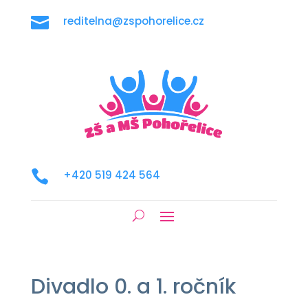

reditelna@zspohorelice.cz

+420 519 424 564
Divadlo 0. a 1. ročník