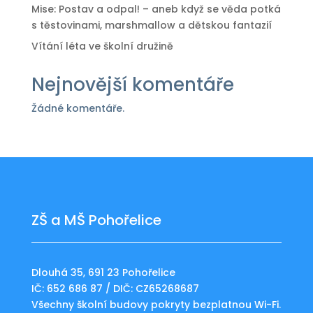
Mise: Postav a odpal! – aneb když se věda potká
s těstovinami, marshmallow a dětskou fantazií
Vítání léta ve školní družině
Nejnovější komentáře
Žádné komentáře.
ZŠ a MŠ Pohořelice
Dlouhá 35, 691 23 Pohořelice
IČ: 652 686 87 / DIČ: CZ65268687
Všechny školní budovy pokryty bezplatnou Wi-Fi.