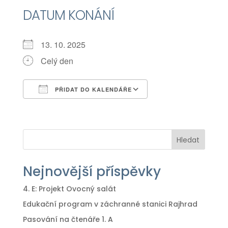
DATUM KONÁNÍ
13. 10. 2025
Celý den
PŘIDAT DO KALENDÁŘE
Download ICS
Google Calendar
iCalendar
Office 365
Outlook Live
Hledat
Nejnovější příspěvky
4. E: Projekt Ovocný salát
Edukační program v záchranné stanici Rajhrad
Pasování na čtenáře 1. A