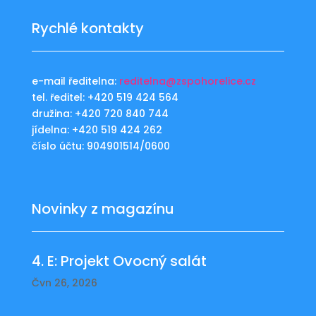
Rychlé kontakty
e-mail ředitelna:
reditelna@zspohorelice.cz
tel. ředitel: +420 519 424 564
družina: +420 720 840 744
jídelna: +420 519 424 262
číslo účtu: 904901514/0600
Novinky z magazínu
4. E: Projekt Ovocný salát
Čvn 26, 2026