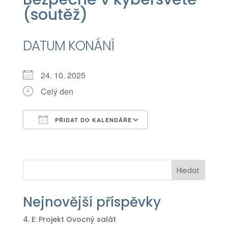
(soutěž)
DATUM KONÁNÍ
24. 10. 2025
Celý den
PŘIDAT DO KALENDÁŘE
Download ICS
Google Calendar
iCalendar
Office 365
Outlook Live
Hledat
Nejnovější příspěvky
4. E: Projekt Ovocný salát