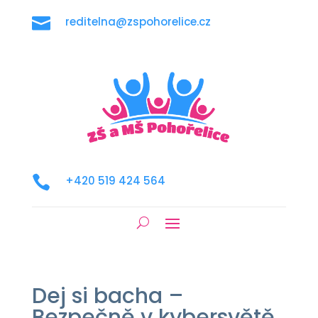

reditelna@zspohorelice.cz

+420 519 424 564
Dej si bacha –
Bezpečně v kybersvětě