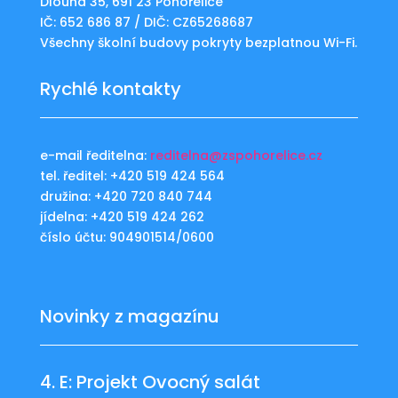
Dlouhá 35, 691 23 Pohořelice
IČ: 652 686 87 / DIČ: CZ65268687
Všechny školní budovy pokryty bezplatnou Wi-Fi.
Rychlé kontakty
e-mail ředitelna:
reditelna@zspohorelice.cz
tel. ředitel: +420 519 424 564
družina: +420 720 840 744
jídelna: +420 519 424 262
číslo účtu: 904901514/0600
Novinky z magazínu
4. E: Projekt Ovocný salát