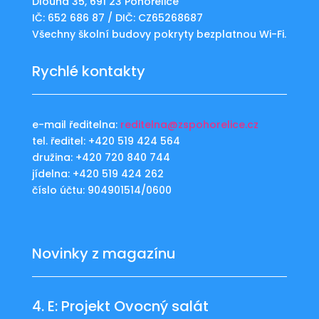
Dlouhá 35, 691 23 Pohořelice
IČ: 652 686 87 / DIČ: CZ65268687
Všechny školní budovy pokryty bezplatnou Wi-Fi.
Rychlé kontakty
e-mail ředitelna:
reditelna@zspohorelice.cz
tel. ředitel: +420 519 424 564
družina: +420 720 840 744
jídelna: +420 519 424 262
číslo účtu: 904901514/0600
Novinky z magazínu
4. E: Projekt Ovocný salát