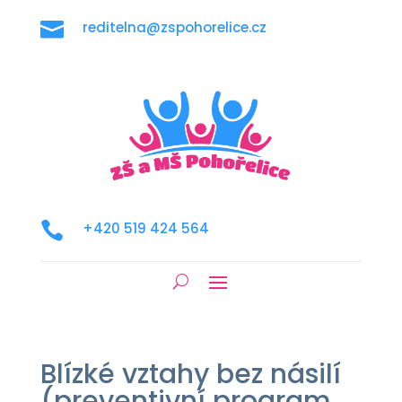

reditelna@zspohorelice.cz

+420 519 424 564
Blízké vztahy bez násilí
(preventivní program