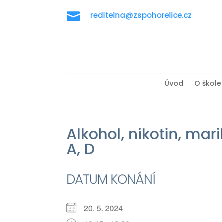

reditelna@zspohorelice.cz
Úvod
O škole
Alkohol, nikotin, ma
A, D
DATUM KONÁNÍ
20. 5. 2024