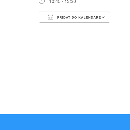
10:45 - 13:20
PŘIDAT DO KALENDÁŘE
Download ICS
Google Calendar
iCalendar
Office 365
Outlook Liv