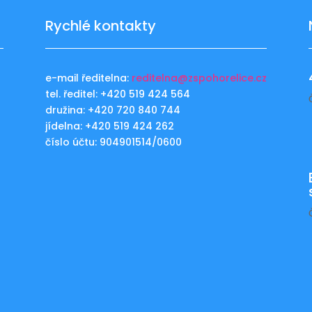
Rychlé kontakty
e-mail ředitelna:
reditelna@zspohorelice.cz
tel. ředitel: +420 519 424 564
u
družina: +420 720 840 744
jídelna: +420 519 424 262
číslo účtu: 904901514/0600