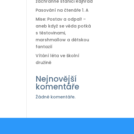
záchranné stanici Rajhrad
Pasování na čtenáře 1. A
Mise: Postav a odpal! –
aneb když se věda potká
s těstovinami,
marshmallow a dětskou
fantazií
Vítání léta ve školní
družině
Nejnovější
komentáře
Žádné komentáře.