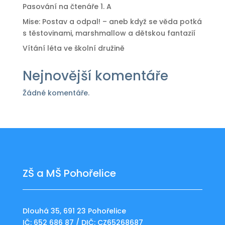
Pasování na čtenáře 1. A
Mise: Postav a odpal! – aneb když se věda potká
s těstovinami, marshmallow a dětskou fantazií
Vítání léta ve školní družině
Nejnovější komentáře
Žádné komentáře.
ZŠ a MŠ Pohořelice
Dlouhá 35, 691 23 Pohořelice
IČ: 652 686 87 / DIČ: CZ65268687