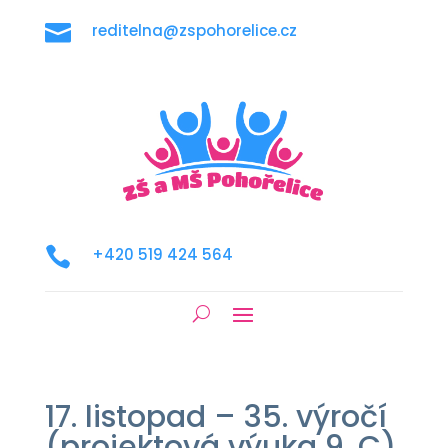

reditelna@zspohorelice.cz

+420 519 424 564
17. listopad – 35. výročí
(projektová výuka 9. C)