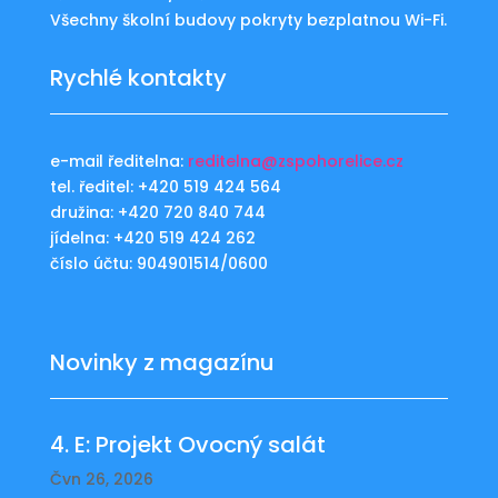
Všechny školní budovy pokryty bezplatnou Wi-Fi.
Rychlé kontakty
e-mail ředitelna:
reditelna@zspohorelice.cz
tel. ředitel: +420 519 424 564
družina: +420 720 840 744
jídelna: +420 519 424 262
číslo účtu: 904901514/0600
Novinky z magazínu
4. E: Projekt Ovocný salát
Čvn 26, 2026