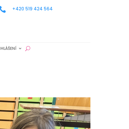

+420 519 424 564
IHLÁŠENÍ