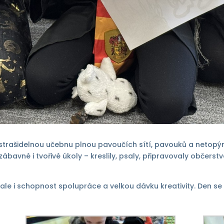
ve strašidelnou učebnu plnou pavoučích sítí, pavouků a netopý
ábavné i tvořivé úkoly – kreslily, psaly, připravovaly občers
 ale i schopnost spolupráce a velkou dávku kreativity. Den se