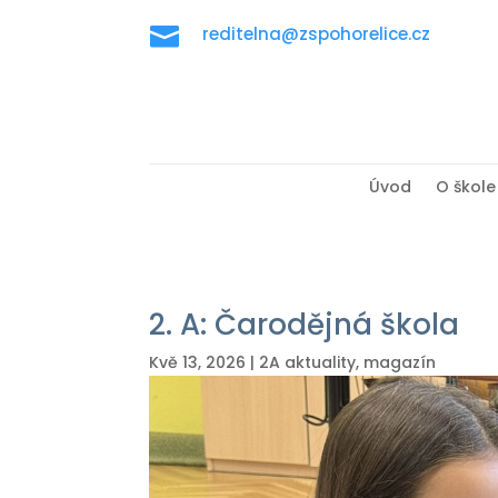

reditelna@zspohorelice.cz
Úvod
O škole
2. A: Čarodějná škola
Kvě 13, 2026
|
2A aktuality
,
magazín