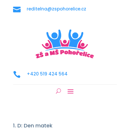

reditelna@zspohorelice.cz

+420 519 424 564
1. D: Den matek