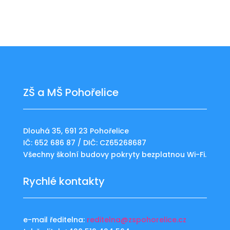
ZŠ a MŠ Pohořelice
Dlouhá 35, 691 23 Pohořelice
IČ: 652 686 87 / DIČ: CZ65268687
Všechny školní budovy pokryty bezplatnou Wi-Fi.
Rychlé kontakty
e-mail ředitelna:
reditelna@zspohorelice.cz