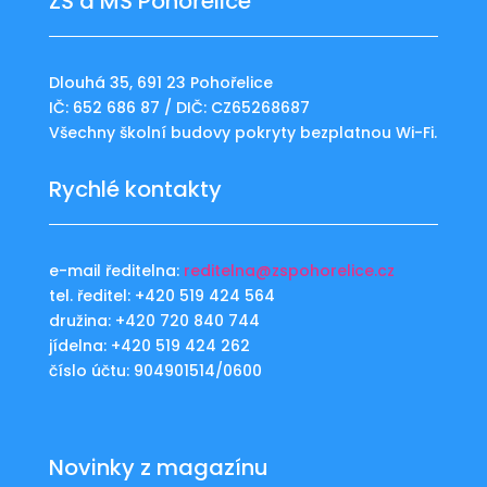
ZŠ a MŠ Pohořelice
Dlouhá 35, 691 23 Pohořelice
IČ: 652 686 87 / DIČ: CZ65268687
Všechny školní budovy pokryty bezplatnou Wi-Fi.
Rychlé kontakty
e-mail ředitelna:
reditelna@zspohorelice.cz
tel. ředitel: +420 519 424 564
družina: +420 720 840 744
jídelna: +420 519 424 262
číslo účtu: 904901514/0600
Novinky z magazínu