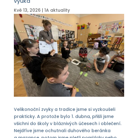
výuka
Kvě 13, 2026
|
1A aktuality
Velikonoční zvyky a tradice jsme si vyzkoušeli
prakticky. A protože bylo 1. dubna, přišli jsme
všichni do školy v bláznivých účesech i oblečení.
Nejdříve jsme ochutnali duhového beránka
a mazance, potom jsme pletli pomlázky nebo