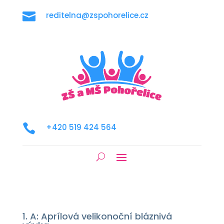

reditelna@zspohorelice.cz

+420 519 424 564
1. A: Aprílová velikonoční bláznivá