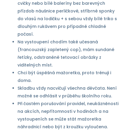
cvičky nebo bílé baleríny bez barevných
přízdob náušnice perličkové, stříbrné sponky
do vlasů na lodičku + s sebou vždy bílé triko s
dlouhým rukávem pro případné chladné
počasí.
Na vystoupení chodím také učesaná
(francouzský zapletený cop), mám sundané
řetízky, odstraněné tetovací obrázky z
viditelných míst.
Chci být úspěšná mažoretka, proto trénuji i
doma.
Skladbu vždy nacvičují všechna děvčata. Není
možné se odhlásit v průběhu školního roku.
Při častém porušování pravidel, neukázněnosti
na akcích, nepřítomnosti v hodinách a na
vystoupeních se může stát mažoretka
náhradnicí nebo být z kroužku vyloučena.