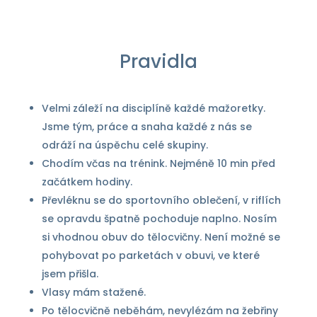
Pravidla
Velmi záleží na disciplíně každé mažoretky.
Jsme tým, práce a snaha každé z nás se
odráží na úspěchu celé skupiny.
Chodím včas na trénink. Nejméně 10 min před
začátkem hodiny.
Převléknu se do sportovního oblečení, v riflích
se opravdu špatně pochoduje naplno. Nosím
si vhodnou obuv do tělocvičny. Není možné se
pohybovat po parketách v obuvi, ve které
jsem přišla.
Vlasy mám stažené.
Po tělocvičně neběhám, nevylézám na žebřiny