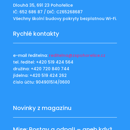
Dlouhá 35, 691 23 Pohořelice
IČ: 652 686 87 / DIČ: CZ65268687
Všechny školní budovy pokryty bezplatnou Wi-Fi.
Rychlé kontakty
e-mail ředitelna:
reditelna@zspohorelice.cz
tel. ředitel: +420 519 424 564
družina: +420 720 840 744
jídelna: +420 519 424 262
číslo účtu: 904901514/0600
Novinky z magazínu
Mise: Postav a odpal! – aneb když