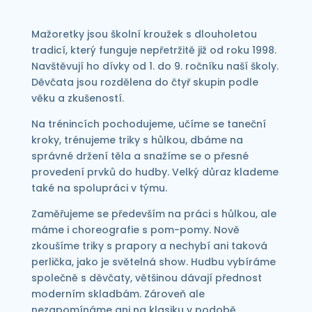
Mažoretky jsou školní kroužek s dlouholetou
tradicí, který funguje nepřetržitě již od roku 1998.
Navštěvují ho dívky od 1. do 9. ročníku naší školy.
Děvčata jsou rozdělena do čtyř skupin podle
věku a zkušeností.
Na trénincích pochodujeme, učíme se taneční
kroky, trénujeme triky s hůlkou, dbáme na
správné držení těla a snažíme se o přesné
provedení prvků do hudby. Velký důraz klademe
také na spolupráci v týmu.
Zaměřujeme se především na práci s hůlkou, ale
máme i choreografie s pom-pomy. Nově
zkoušíme triky s prapory a nechybí ani taková
perlička, jako je světelná show. Hudbu vybíráme
společně s děvčaty, většinou dávají přednost
moderním skladbám. Zároveň ale
nezapomínáme ani na klasiku v podobě