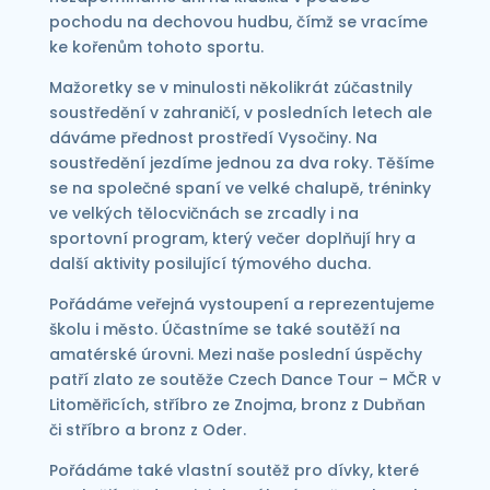
pochodu na dechovou hudbu, čímž se vracíme
ke kořenům tohoto sportu.
Mažoretky se v minulosti několikrát zúčastnily
soustředění v zahraničí, v posledních letech ale
dáváme přednost prostředí Vysočiny. Na
soustředění jezdíme jednou za dva roky. Těšíme
se na společné spaní ve velké chalupě, tréninky
ve velkých tělocvičnách se zrcadly i na
sportovní program, který večer doplňují hry a
další aktivity posilující týmového ducha.
Pořádáme veřejná vystoupení a reprezentujeme
školu i město. Účastníme se také soutěží na
amatérské úrovni. Mezi naše poslední úspěchy
patří zlato ze soutěže Czech Dance Tour – MČR v
Litoměřicích, stříbro ze Znojma, bronz z Dubňan
či stříbro a bronz z Oder.
Pořádáme také vlastní soutěž pro dívky, které