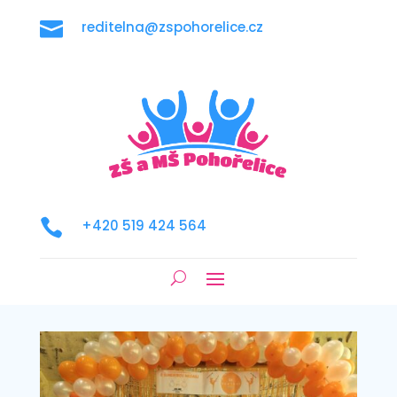

reditelna@zspohorelice.cz

+420 519 424 564