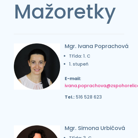
Mažoretky
Mgr. Ivana Poprachová
Třída: 1. C
1. stupeň
E-mail:
ivana.poprachova@zspohorelic
Tel.:
516 528 623
Mgr. Simona Urbičová