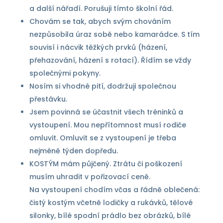
a další nářadí. Porušuji tímto školní řád.
Chovám se tak, abych svým chováním
nezpůsobila úraz sobě nebo kamarádce. S tím
souvisí i nácvik těžkých prvků (házení,
přehazování, házení s rotací). Řídím se vždy
společnými pokyny.
Nosím si vhodné pití, dodržuji společnou
přestávku.
Jsem povinná se účastnit všech tréninků a
vystoupení. Mou nepřítomnost musí rodiče
omluvit. Omluvit se z vystoupení je třeba
nejméně týden dopředu.
KOSTÝM mám půjčený. Ztrátu či poškození
musím uhradit v pořizovací ceně.
Na vystoupení chodím včas a řádně oblečená:
čistý kostým včetně lodičky a rukávků, tělové
silonky, bílé spodní prádlo bez obrázků, bílé