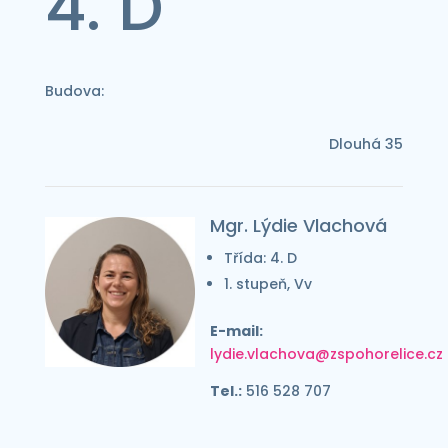
4. D
Budova:
Dlouhá 35
Mgr. Lýdie Vlachová
Třída: 4. D
1. stupeň, Vv
E-mail:
lydie.vlachova@zspohorelice.cz
Tel.:
516 528 707