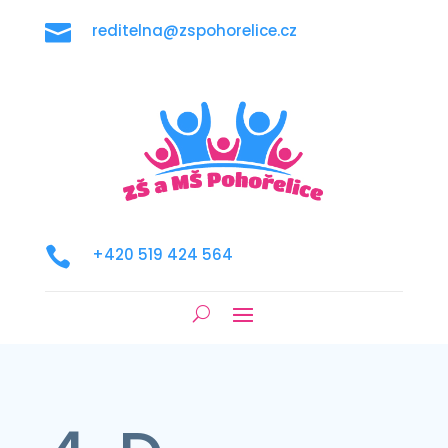

reditelna@zspohorelice.cz

+420 519 424 564