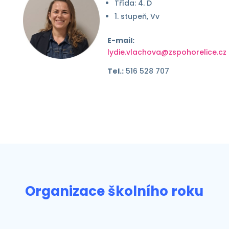
Třída: 4. D
1. stupeň, Vv
E-mail:
lydie.vlachova@zspohorelice.cz
Tel.:
516 528 707
Organizace školního roku