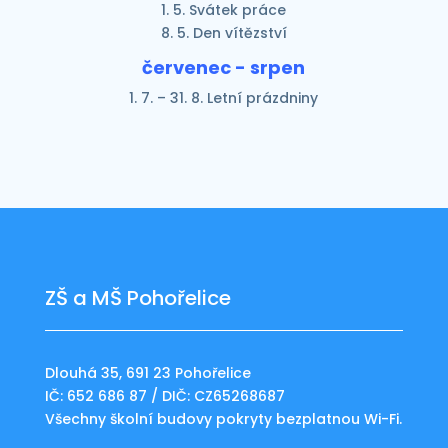
1. 5. Svátek práce
8. 5. Den vítězství
červenec - srpen
1. 7. – 31. 8. Letní prázdniny
ZŠ a MŠ Pohořelice
Dlouhá 35, 691 23 Pohořelice
IČ: 652 686 87 / DIČ: CZ65268687
Všechny školní budovy pokryty bezplatnou Wi-Fi.