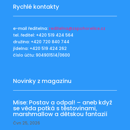
Rychlé kontakty
e-mail ředitelna:
reditelna@zspohorelice.cz
tel. ředitel: +420 519 424 564
družina: +420 720 840 744
jídelna: +420 519 424 262
číslo účtu: 904901514/0600
Novinky z magazínu
Mise: Postav a odpal! – aneb když
se věda potká s těstovinami,
marshmallow a dětskou fantazií
Čvn 25, 2026